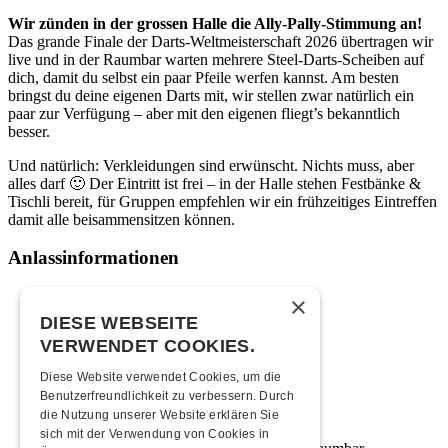
Wir zünden in der grossen Halle die Ally-Pally-Stimmung an!
Das grande Finale der Darts-Weltmeisterschaft 2026 übertragen wir
live und in der Raumbar warten mehrere Steel-Darts-Scheiben auf
dich, damit du selbst ein paar Pfeile werfen kannst. Am besten
bringst du deine eigenen Darts mit, wir stellen zwar natürlich ein
paar zur Verfügung – aber mit den eigenen fliegt’s bekanntlich
besser.
Und natürlich: Verkleidungen sind erwünscht. Nichts muss, aber
alles darf 🙂 Der Eintritt ist frei – in der Halle stehen Festbänke &
Tischli bereit, für Gruppen empfehlen wir ein frühzeitiges Eintreffen
damit alle beisammensitzen können.
Anlassinformationen
Gratis
×
DIESE WEBSEITE
Zeitplan
VERWENDET COOKIES.
Diese Website verwendet Cookies, um die
18:30 Uhr
Türöffnung
Benutzerfreundlichkeit zu verbessern. Durch
19:00 Uhr
Beginn Live Übertragung
die Nutzung unserer Website erklären Sie
21:00 Uhr
Start Finale
sich mit der Verwendung von Cookies in