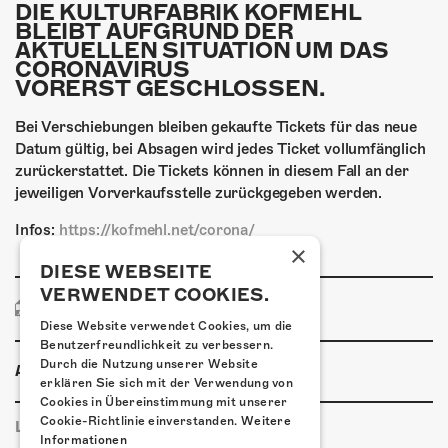
ÜBER UNS
DIE KULTURFABRIK KOFMEHL
BLEIBT AUFGRUND DER
AKTUELLEN SITUATION UM DAS
GÖNNEREI
CORONAVIRUS
VORERST GESCHLOSSEN.
SHOP
Bei Verschiebungen bleiben gekaufte Tickets für das neue
MITMACHEN
Datum gültig, bei Absagen wird jedes Ticket vollumfänglich
zurückerstattet. Die Tickets können in diesem Fall an der
jeweiligen Vorverkaufsstelle zurückgegeben werden.
Infos:
https://kofmehl.net/corona/
×
DIESE WEBSEITE
VERWENDET COOKIES.
PRESSEBILD
Diese Website verwendet Cookies, um die
Benutzerfreundlichkeit zu verbessern.
Durch die Nutzung unserer Website
ANLASSINFORMATIONEN
erklären Sie sich mit der Verwendung von
Cookies in Übereinstimmung mit unserer
Cookie-Richtlinie einverstanden.
Weitere
LINKS & PARTNER
Informationen