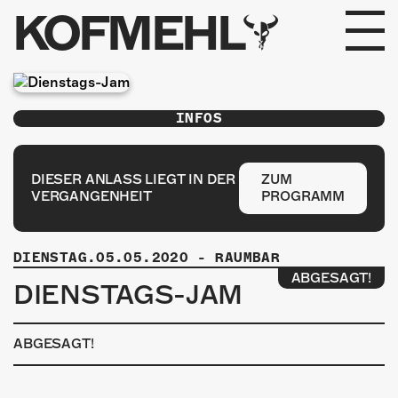
KOFMEHL
PROGRAMM
INFOS
FABRIKGEFLÜSTER
GALERIE
DIESER ANLASS LIEGT IN DER
ZUM
VERGANGENHEIT
PROGRAMM
FOTOGALERIE
DIENSTAG.05.05.2020
-
RAUMBAR
PHOTOMAT
ABGESAGT!
DIENSTAGS-JAM
INFOS
ABGESAGT!
KONTAKT