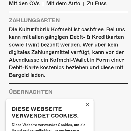
Mit den ÖVs
Mit dem Auto
Zu Fuss
|
|
ZAHLUNGSARTEN
Die Kulturfabrik Kofmehl ist cashfree. Bei uns
kann mit allen gängigen Debit- & Kreditkarten
sowie Twint bezahlt werden. Wer über kein
digitales Zahlungsmittel verfügt, kann vor der
Abendkasse ein Kofmehl-Wallet in Form einer
Debit-Karte kostenlos beziehen und diese mit
Bargeld laden.
ÜBERNACHTEN
Jugendherberge Solothurn
×
Hotel Kreuz Solothurn
DIESE WEBSEITE
VERWENDET COOKIES.
H4 Hotel
Weitere Unterkünfte
Diese Website verwendet Cookies, um die
Benutzerfreundlichkeit zu verbessern.