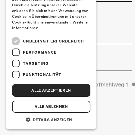
Durch die Nutzung unserer Website
ESSENSTIPPS
erklären Sie sich mit der Verwendung von
Cookies in Übereinstimmung mit unserer
Pier 11
Cookie-Richtlinie einverstanden.
Weitere
Restaurant Kreuz
Informationen
Pittaria
UNBEDINGT ERFORDERLICH
LINKS & PARTNER
PERFORMANCE
Facebook-Event
TARGETING
FUNKTIONALITÄT
Kulturfabrik Kofmehl
Kofmehlweg 1
ALLE AKZEPTIEREN
ALLE ABLEHNEN
DETAILS ANZEIGEN