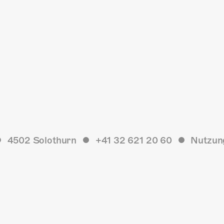
4502 Solothurn
+41 32 621 20 60
Nutzun