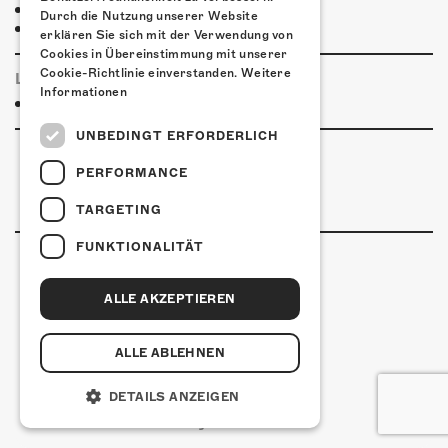
Restaurant Kreuz
Durch die Nutzung unserer Website
Pittaria
erklären Sie sich mit der Verwendung von
Cookies in Übereinstimmung mit unserer
Cookie-Richtlinie einverstanden.
Weitere
LINKS & PARTNER
Informationen
Facebook-Event
UNBEDINGT ERFORDERLICH
PERFORMANCE
TARGETING
FUNKTIONALITÄT
ALLE AKZEPTIEREN
Kulturfabrik Kofmehl
Kofmehlweg 1
4502 Solothurn
ALLE ABLEHNEN
+41 32 621 20 60
Nutzungsbedingungen
DETAILS ANZEIGEN
coded by