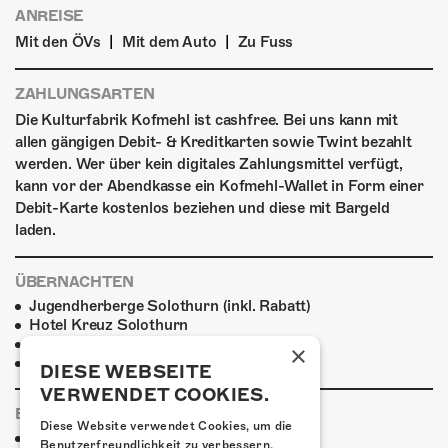
ANREISE
|
|
Mit den ÖVs
Mit dem Auto
Zu Fuss
ZAHLUNGSARTEN
Die Kulturfabrik Kofmehl ist cashfree. Bei uns kann mit
allen gängigen Debit- & Kreditkarten sowie Twint bezahlt
werden. Wer über kein digitales Zahlungsmittel verfügt,
kann vor der Abendkasse ein Kofmehl-Wallet in Form einer
Debit-Karte kostenlos beziehen und diese mit Bargeld
laden.
ÜBERNACHTEN
Jugendherberge Solothurn (inkl. Rabatt)
Hotel Kreuz Solothurn
H4 Hotel
×
Weitere Unterkünfte
DIESE WEBSEITE
VERWENDET COOKIES.
ESSENSTIPPS
Diese Website verwendet Cookies, um die
Pier 11
Benutzerfreundlichkeit zu verbessern.