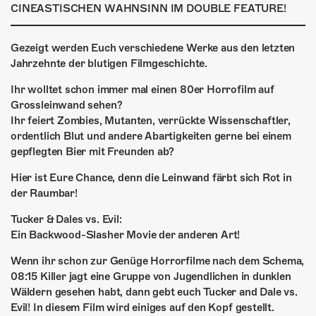
ÜBER UNS
CINEASTISCHEN WAHNSINN IM DOUBLE FEATURE!
GÖNNEREI
Gezeigt werden Euch verschiedene Werke aus den letzten
Jahrzehnte der blutigen Filmgeschichte.
SHOP
Ihr wolltet schon immer mal einen 80er Horrofilm auf
MITMACHEN
Grossleinwand sehen?
Ihr feiert Zombies, Mutanten, verrückte Wissenschaftler,
ordentlich Blut und andere Abartigkeiten gerne bei einem
gepflegten Bier mit Freunden ab?
Hier ist Eure Chance, denn die Leinwand färbt sich Rot in
der Raumbar!
Tucker & Dales vs. Evil:
Ein Backwood-Slasher Movie der anderen Art!
Wenn ihr schon zur Genüge Horrorfilme nach dem Schema,
08:15 Killer jagt eine Gruppe von Jugendlichen in dunklen
Wäldern gesehen habt, dann gebt euch Tucker and Dale vs.
Evil! In diesem Film wird einiges auf den Kopf gestellt.