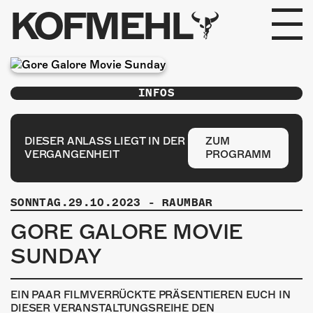
KOFMEHL
PROGRAMM
INFOS
FABRIKGEFLÜSTER
GALERIE
DIESER ANLASS LIEGT IN DER
ZUM
VERGANGENHEIT
PROGRAMM
FOTOGALERIE
SONNTAG.29.10.2023
-
RAUMBAR
PHOTOMAT
GORE GALORE MOVIE
INFOS
SUNDAY
KONTAKT
EIN PAAR FILMVERRÜCKTE PRÄSENTIEREN EUCH IN
DIESER VERANSTALTUNGSREIHE DEN