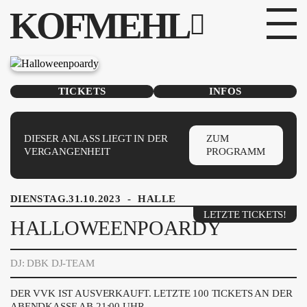
KOFMEHL
PROGRAMM
TICKETS
INFOS
FABRIKGEFLÜSTER
GALERIE
DIESER ANLASS LIEGT IN DER
ZUM
VERGANGENHEIT
PROGRAMM
FOTOGALERIE
DIENSTAG.31.10.2023
-
HALLE
PHOTOMAT
LETZTE TICKETS!
HALLOWEENPOARDY
INFOS
DJ: DBK DJ-TEAM
KONTAKT
DER VVK IST AUSVERKAUFT. LETZTE 100 TICKETS AN DER
ABENDKASSE AB 21:00 UHR.