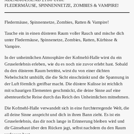
ÜBER UNS
FLEDERMÄUSE, SPINNENNETZE, ZOMBIES & VAMPIRE!
GÖNNEREI
Fledermäuse, Spinnennetze, Zombies, Ratten & Vampire!
SHOP
Tauche ein in einen düsteren Raum voller Rauch und mische dich
unter Fledermäuse, Spinnenetze, Zombies, Ratten, Kürbisse &
MITMACHEN
Vampire.
In der unheimlichen Atmosphäre der Kofmehl-Halle wirst du ein
Gruselerlebnis erleben, wie du es noch nie zuvor erlebt hast. Sobald
du den düsteren Raum betrittst, wirst du von einer dichten
Nebelschicht umhüllt, die die Sicht einschränkt und die Spannung in
der Luft förmlich greifbar macht. Die düstere Kulisse ist reichlich
mit schaurigen Elementen geschmückt, die deine Sinne auf eine
abenteuerliche Reise durch das Reich des Unheimlichen mitnehmen.
Die Kofmehl-Halle verwandelt sich in eine furchterregende Welt, die
all deine Sinne anspricht und dich in ihren Bann zieht. Es ist ein
Gruselerlebnis, das dir noch lange in Erinnerung bleiben wird und
dir Gänsehaut über den Rücken jagt, selbst nachdem du den Raum