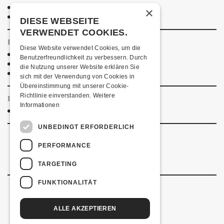
H4 Hotel
×
Weitere Unterkünfte
DIESE WEBSEITE
VERWENDET COOKIES.
ESSENSTIPPS
Diese Website verwendet Cookies, um die
Pier 11
Benutzerfreundlichkeit zu verbessern. Durch
Restaurant Kreuz
die Nutzung unserer Website erklären Sie
Pittaria
sich mit der Verwendung von Cookies in
Übereinstimmung mit unserer Cookie-
Richtlinie einverstanden.
Weitere
LINKS & PARTNER
Informationen
Facebook-Event
UNBEDINGT ERFORDERLICH
PERFORMANCE
TARGETING
FUNKTIONALITÄT
ALLE AKZEPTIEREN
Kulturfabrik Kofmehl
Kofmehlweg 1