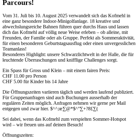
Parcours!
Vom 31. Juli bis 10. August 2025 verwandelt sich das Kofmehl in
eine ganz besondere Indoor-Minigolfanlage. 18 kreative und
abwechslungsreiche Bahnen führen quer durchs Haus und lassen
dich das Kofmehl auf völlig neue Weise erleben – ob alleine, mit
Freunden, der Familie oder als Gruppe. Perfekt als Sommeraktivität,
für einen besonderen Geburtstagsausflug oder einen unvergesslichen
Teamanlass!
Besonderes Highlight: unsere Schwarzlichtwelt in der Halle, die für
leuchtende Überraschungen und knifflige Challenges sorgt.
Ein Spass für Gross und Klein – mit einem fairen Preis:
CHF 11.00 pro Person
CHF 5.00 für Kinder bis 14 Jahre
Die Öffnungszeiten variieren täglich und werden laufend publiziert.
Für Gruppenanfragen sind auch Buchungen ausserhalb der
regulären Zeiten möglich. Anfragen nehmen wir gerne per Mail
entgegen und zwar hier.
$^^;œ∑@*$^°∑+?8£∑(
Sei dabei, wenn das Kofmehl zum verspielten Sommer-Hotspot
wird – wir freuen uns auf deinen Besuch!
Öffnungszeiten: