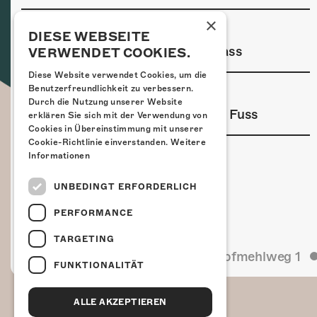
×
MINDESTALTER
DIESE WEBSEITE
Kein Mindestalter bei diesem Anlass
VERWENDET COOKIES.
Diese Website verwendet Cookies, um die
Benutzerfreundlichkeit zu verbessern.
ANREISE
Durch die Nutzung unserer Website
Mit den ÖVs
Mit dem Auto
Zu Fuss
|
|
erklären Sie sich mit der Verwendung von
Cookies in Übereinstimmung mit unserer
Cookie-Richtlinie einverstanden.
Weitere
Informationen
UNBEDINGT ERFORDERLICH
PERFORMANCE
TARGETING
Kulturfabrik Kofmehl
Kofmehlweg 1
FUNKTIONALITÄT
ALLE AKZEPTIEREN