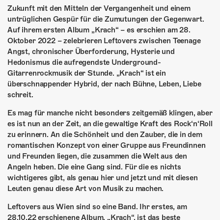
ÜBER UNS
Zukunft mit den Mitteln der Vergangenheit und einem
untrüglichen Gespür für die Zumutungen der Gegenwart.
GÖNNEREI
Auf ihrem ersten Album „Krach“ – es erschien am 28.
Oktober 2022 – zelebrieren Leftovers zwischen Teenage
SHOP
Angst, chronischer Überforderung, Hysterie und
Hedonismus die aufregendste Underground-
MITMACHEN
Gitarrenrockmusik der Stunde. „Krach“ ist ein
überschnappender Hybrid, der nach Bühne, Leben, Liebe
schreit.
Es mag für manche nicht besonders zeitgemäß klingen, aber
es ist nun an der Zeit, an die gewaltige Kraft des Rock‘n‘Roll
zu erinnern. An die Schönheit und den Zauber, die in dem
romantischen Konzept von einer Gruppe aus Freundinnen
und Freunden liegen, die zusammen die Welt aus den
Angeln heben. Die eine Gang sind. Für die es nichts
wichtigeres gibt, als genau hier und jetzt und mit diesen
Leuten genau diese Art von Musik zu machen.
Leftovers aus Wien sind so eine Band. Ihr erstes, am
28.10.22 erschienene Album, „Krach“, ist das beste