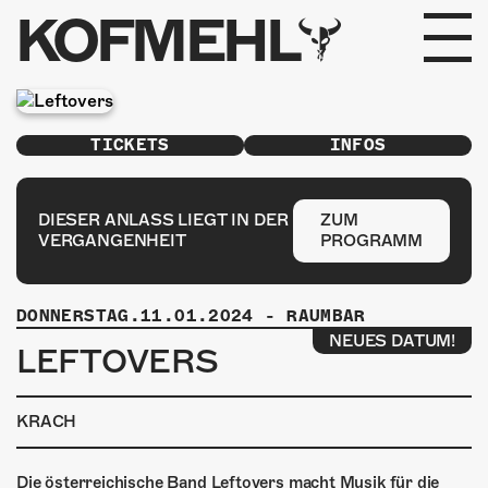
KOFMEHL
PROGRAMM
TICKETS
INFOS
FABRIKGEFLÜSTER
GALERIE
DIESER ANLASS LIEGT IN DER
ZUM
VERGANGENHEIT
PROGRAMM
FOTOGALERIE
DONNERSTAG.11.01.2024
-
RAUMBAR
PHOTOMAT
NEUES DATUM!
LEFTOVERS
INFOS
KRACH
KONTAKT
Die österreichische Band Leftovers macht Musik für die