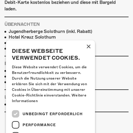
Debit-Karte kostenlos beziehen und diese mit Bargeld
laden.
ÜBERNACHTEN
Jugendherberge Solothurn (inkl. Rabatt)
Hotel Kreuz Solothurn
H4 Hotel
×
Weitere Unterkünfte
DIESE WEBSEITE
VERWENDET COOKIES.
ESSENSTIPPS
Diese Website verwendet Cookies, um die
Pier 11
Benutzerfreundlichkeit zu verbessern.
Restaurant Kreuz
Durch die Nutzung unserer Website
Pittaria
erklären Sie sich mit der Verwendung von
Cookies in Übereinstimmung mit unserer
Cookie-Richtlinie einverstanden.
Weitere
LINKS & PARTNER
Informationen
Facebook-Event
UNBEDINGT ERFORDERLICH
PERFORMANCE