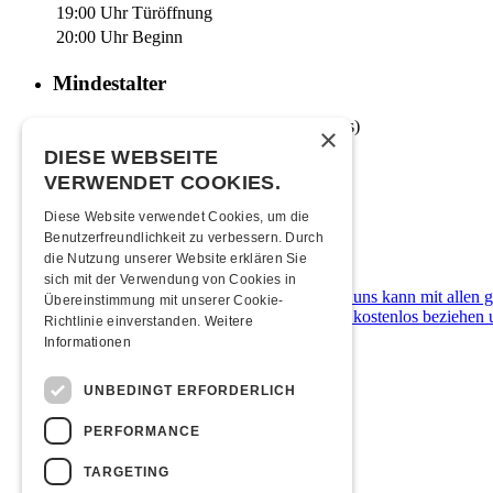
19:00 Uhr
Türöffnung
20:00 Uhr
Beginn
Mindestalter
16 Jahre (od. in Begleitung eines Elternteils)
×
DIESE WEBSEITE
Anreise
VERWENDET COOKIES.
Mit den ÖVs
|
Mit dem Auto
|
Zu Fuss
Diese Website verwendet Cookies, um die
Benutzerfreundlichkeit zu verbessern. Durch
Zahlungsarten
die Nutzung unserer Website erklären Sie
sich mit der Verwendung von Cookies in
Die Kulturfabrik Kofmehl ist cashfree. Bei uns kann mit allen
Übereinstimmung mit unserer Cookie-
Kofmehl-Wallet in Form einer Debit-Karte kostenlos beziehen u
Richtlinie einverstanden.
Weitere
Informationen
Übernachten
UNBEDINGT ERFORDERLICH
Jugendherberge Solothurn (inkl. Rabatt)
Hotel Kreuz Solothurn
PERFORMANCE
H4 Hotel
Weitere Unterkünfte
TARGETING