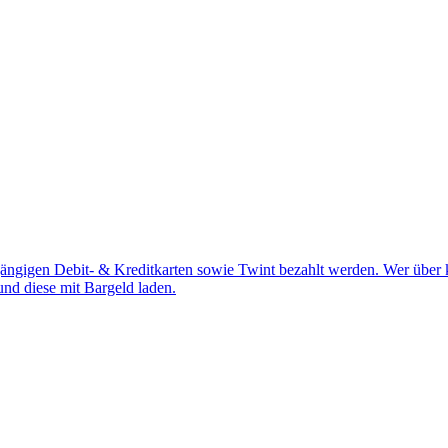
 gängigen Debit- & Kreditkarten sowie Twint bezahlt werden. Wer über k
nd diese mit Bargeld laden.