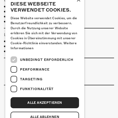
ESSENSTIPPS
DIESE WEBSEITE
Pier 11
VERWENDET COOKIES.
Ristorante Pizzeria Casablanca
Restaurant Kreuz
Diese Website verwendet Cookies, um die
Pittaria
Benutzerfreundlichkeit zu verbessern.
Durch die Nutzung unserer Website
erklären Sie sich mit der Verwendung von
LINKS & PARTNER
Cookies in Übereinstimmung mit unserer
Mike Singer
Cookie-Richtlinie einverstanden.
Weitere
Bravo
Informationen
Good News
UNBEDINGT ERFORDERLICH
PERFORMANCE
TARGETING
FUNKTIONALITÄT
ALLE AKZEPTIEREN
Kulturfabrik Kofmehl
Kofmehlweg 1
4502 Solothurn
ALLE ABLEHNEN