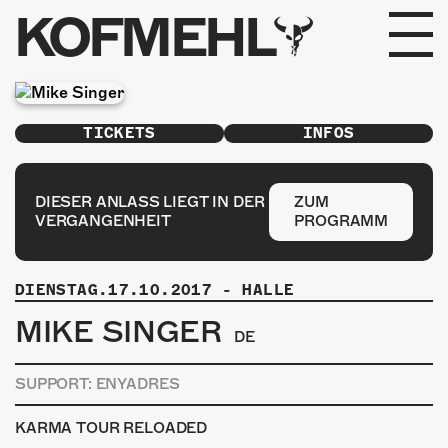
KOFMEHL
PROGRAMM
TICKETS
INFOS
FABRIKGEFLÜSTER
GALERIE
DIESER ANLASS LIEGT IN DER
ZUM
VERGANGENHEIT
PROGRAMM
FOTOGALERIE
DIENSTAG.17.10.2017
-
HALLE
PHOTOMAT
MIKE SINGER
DE
INFOS
SUPPORT: ENYADRES
KONTAKT
KARMA TOUR RELOADED