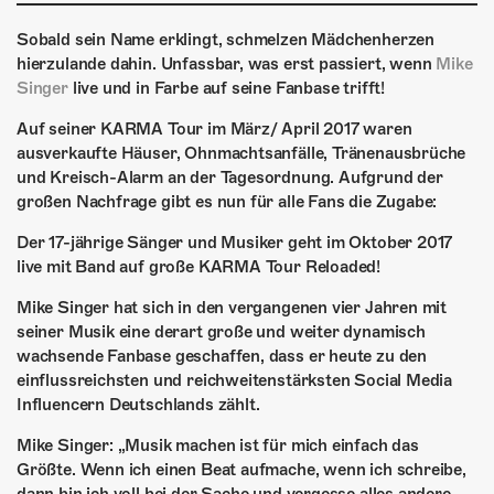
ÜBER UNS
Sobald sein Name erklingt, schmelzen Mädchenherzen
GÖNNEREI
hierzulande dahin. Unfassbar, was erst passiert, wenn
Mike
Singer
live und in Farbe auf seine Fanbase trifft!
SHOP
Auf seiner KARMA Tour im März/ April 2017 waren
MITMACHEN
ausverkaufte Häuser, Ohnmachtsanfälle, Tränenausbrüche
und Kreisch-Alarm an der Tagesordnung. Aufgrund der
großen Nachfrage gibt es nun für alle Fans die Zugabe:
Der 17-jährige Sänger und Musiker geht im Oktober 2017
live mit Band auf große KARMA Tour Reloaded!
Mike Singer hat sich in den vergangenen vier Jahren mit
seiner Musik eine derart große und weiter dynamisch
wachsende Fanbase geschaffen, dass er heute zu den
einflussreichsten und reichweitenstärksten Social Media
Influencern Deutschlands zählt.
Mike Singer: „Musik machen ist für mich einfach das
Größte. Wenn ich einen Beat aufmache, wenn ich schreibe,