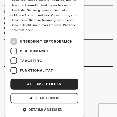
Diese Website verwendet Cookies, um die
Benutzerfreundlichkeit zu verbessern.
Durch die Nutzung unserer Website
ESSENSTIPPS
erklären Sie sich mit der Verwendung von
Pier 11
Cookies in Übereinstimmung mit unserer
Ristorante Pizzeria Casablanca
Cookie-Richtlinie einverstanden.
Weitere
Restaurant Kreuz
Informationen
Pittaria
UNBEDINGT ERFORDERLICH
PERFORMANCE
TARGETING
FUNKTIONALITÄT
ALLE AKZEPTIEREN
Kulturfabrik Kofmehl
Kofmehlweg 1
4502 Solothurn
ALLE ABLEHNEN
+41 32 621 20 60
Nutzungsbedingungen
DETAILS ANZEIGEN
coded by