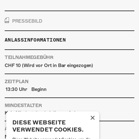
PRESSEBILD
ANLASSINFORMATIONEN
TEILNAHMEGEBÜHR
CHF 10 (Wird vor Ort in Bar eingezogen)
ZEITPLAN
13:30 Uhr
Beginn
MINDESTALTER
Kein Mindestalter bei diesem Anlass
×
DIESE WEBSEITE
ANREISE
VERWENDET COOKIES.
|
|
Mit den ÖVs
Mit dem Auto
Zu Fuss