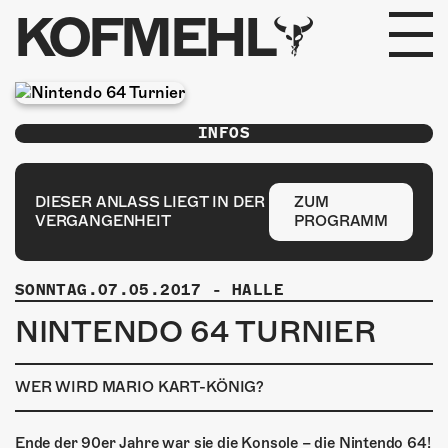
KOFMEHL
PROGRAMM
INFOS
FABRIKGEFLÜSTER
GALERIE
DIESER ANLASS LIEGT IN DER
ZUM
VERGANGENHEIT
PROGRAMM
FOTOGALERIE
SONNTAG.07.05.2017
-
HALLE
PHOTOMAT
NINTENDO 64 TURNIER
INFOS
WER WIRD MARIO KART-KÖNIG?
KONTAKT
Ende der 90er Jahre war sie die Konsole – die Nintendo 64!