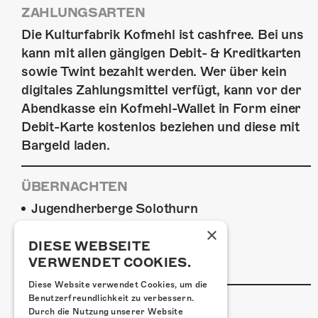
ZAHLUNGSARTEN
Die Kulturfabrik Kofmehl ist cashfree. Bei uns
kann mit allen gängigen Debit- & Kreditkarten
sowie Twint bezahlt werden. Wer über kein
digitales Zahlungsmittel verfügt, kann vor der
Abendkasse ein Kofmehl-Wallet in Form einer
Debit-Karte kostenlos beziehen und diese mit
Bargeld laden.
ÜBERNACHTEN
Jugendherberge Solothurn
Hotel Kreuz Solothurn
×
H4 Hotel
DIESE WEBSEITE
VERWENDET COOKIES.
Weitere Unterkünfte
Diese Website verwendet Cookies, um die
Benutzerfreundlichkeit zu verbessern.
ESSENSTIPPS
Durch die Nutzung unserer Website