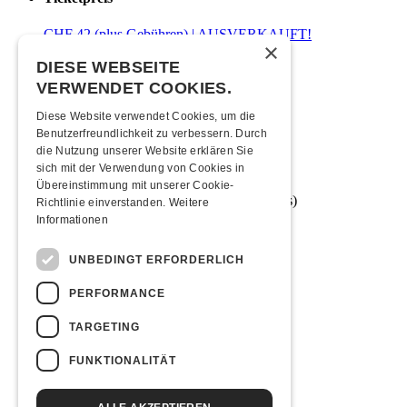
CHF 42 (plus Gebühren) | AUSVERKAUFT!
×
DIESE WEBSEITE
Zeitplan
VERWENDET COOKIES.
19:00 Uhr
Türöffnung
Diese Website verwendet Cookies, um die
20:00 Uhr
Beginn
Benutzerfreundlichkeit zu verbessern. Durch
die Nutzung unserer Website erklären Sie
Mindestalter
sich mit der Verwendung von Cookies in
Übereinstimmung mit unserer Cookie-
16 Jahre (od. in Begleitung eines Elternteils)
Richtlinie einverstanden.
Weitere
Informationen
Moonliner
UNBEDINGT ERFORDERLICH
Moonlinerfahrplan ab Kofmehl
PERFORMANCE
Anreise
TARGETING
Mit den ÖVs
|
Mit dem Auto
|
Zu Fuss
FUNKTIONALITÄT
Übernachten