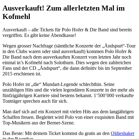
Ausverkauft! Zum allerletzten Mal im
Kofmehl
Ausverkauft – alle Tickets für Polo Hofer & Die Band sind bereits
vergriffen. Es gibt keine Abendkasse!
Wegen grosser Nachfrage (sämtliche Konzerte der „Ändspurt“-Tour
in den Clubs waren oder sind ausverkauft) kommen Polo Hofer &
Die Band nach dem ausverkauften Konzert vom letzten Jahr noch
einmal in’s Kofmehl nach Solothurn. Dies wegen den zahlreichen
Fans und der CD „Ändspurt“, die dann definitiv bis im September
2015 erschienen ist.
Polo Hofer ist „die“ Mundart-Legende schlechthin. Seine
unzähligen Hits und die vielen legendären Konzerte in der mehr als
fünfzigjährigen Karriere sind bestens bekannt. 1‘500’000 verkaufte
Tonträger sprechen auch für sich.
Man darf sich auf ein Konzert mit vielen Hits aus dem langjährigen
Schaffen freuen. Begleitet wird Polo von einer exquisiten Band mit
Top-Musikern aus der Berner-Szene.
Das Beste: Mit deinem Ticket kommst du gratis an den
Oldieshaker
in der Raumbar.