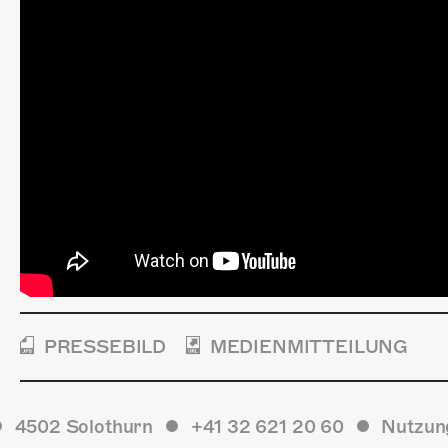
PRESSEBILD
MEDIENMITTEILUNG
4502 Solothurn
+41 32 621 20 60
Nutzun