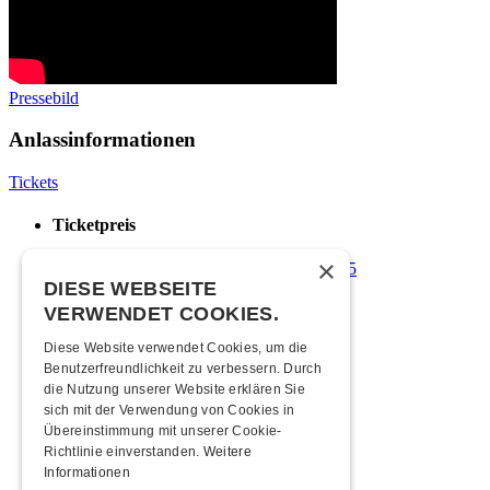
Pressebild
Anlassinformationen
Tickets
Ticketpreis
×
Vorverkauf: CHF 10 | Abendkasse: CHF 15
DIESE WEBSEITE
Zeitplan
VERWENDET COOKIES.
Diese Website verwendet Cookies, um die
22:00 Uhr
Türöffnung
Benutzerfreundlichkeit zu verbessern. Durch
03:00 Uhr
Ende
die Nutzung unserer Website erklären Sie
sich mit der Verwendung von Cookies in
Mindestalter
Übereinstimmung mit unserer Cookie-
Richtlinie einverstanden.
Weitere
20 Jahre (ID, Pass, Führerschein)
Informationen