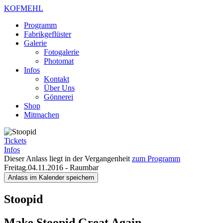
KOFMEHL
Programm
Fabrikgeflüster
Galerie
Fotogalerie
Photomat
Infos
Kontakt
Über Uns
Gönnerei
Shop
Mitmachen
Tickets
Infos
Dieser Anlass liegt in der Vergangenheit
zum Programm
Freitag.04.11.2016
-
Raumbar
Anlass im Kalender speichern
Stoopid
Make Stoopid Great Again