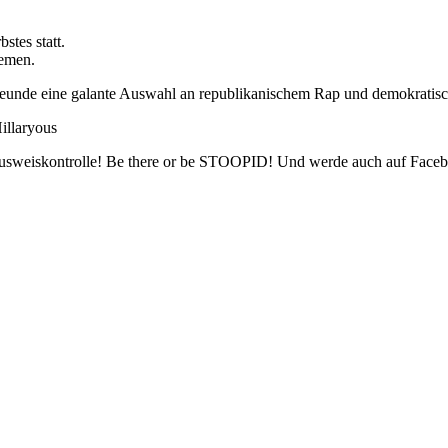
tes statt.
hemen.
reunde eine galante Auswahl an republikanischem Rap und demokratis
illaryous
 Ausweiskontrolle! Be there or be STOOPID! Und werde auch auf Face