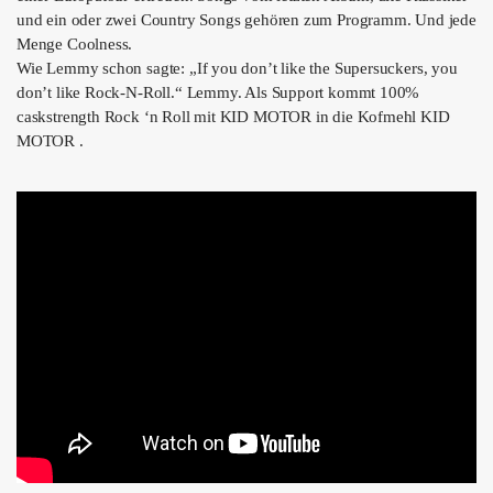
und ein oder zwei Country Songs gehören zum Programm. Und jede
Menge Coolness.
Wie Lemmy schon sagte: „If you don’t like the Supersuckers, you
don’t like Rock-N-Roll.“ Lemmy. Als Support kommt 100%
caskstrength Rock ‘n Roll mit KID MOTOR in die Kofmehl KID
MOTOR .