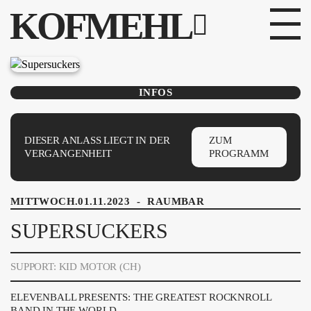
KOFMEHL
PROGRAMM
INFOS
FABRIKGEFLÜSTER
GALERIE
DIESER ANLASS LIEGT IN DER
ZUM
VERGANGENHEIT
PROGRAMM
FOTOGALERIE
MITTWOCH.01.11.2023
-
RAUMBAR
PHOTOMAT
SUPERSUCKERS
INFOS
SUPPORT: KID MOTOR (CH)
KONTAKT
ELEVENBALL PRESENTS: THE GREATEST ROCKNROLL
BAND IN THE WORLD