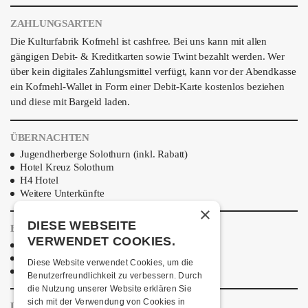
ZAHLUNGSARTEN
Die Kulturfabrik Kofmehl ist cashfree. Bei uns kann mit allen
gängigen Debit- & Kreditkarten sowie Twint bezahlt werden. Wer
über kein digitales Zahlungsmittel verfügt, kann vor der Abendkasse
ein Kofmehl-Wallet in Form einer Debit-Karte kostenlos beziehen
und diese mit Bargeld laden.
ÜBERNACHTEN
Jugendherberge Solothurn (inkl. Rabatt)
Hotel Kreuz Solothurn
H4 Hotel
Weitere Unterkünfte
×
DIESE WEBSEITE
ESSENSTIPPS
VERWENDET COOKIES.
Pier 11
Restaurant Kreuz
Diese Website verwendet Cookies, um die
Pittaria
Benutzerfreundlichkeit zu verbessern. Durch
die Nutzung unserer Website erklären Sie
sich mit der Verwendung von Cookies in
LINKS & PARTNER