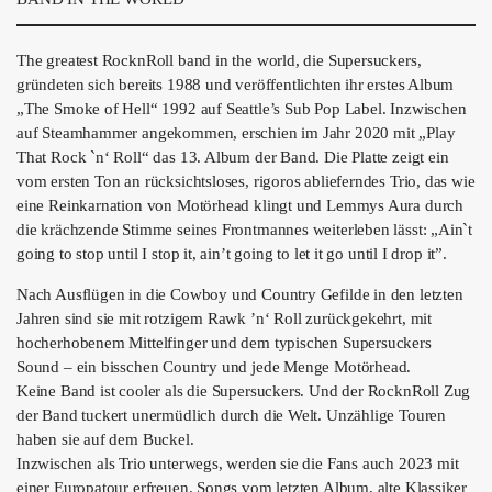
ÜBER UNS
GÖNNEREI
The greatest RocknRoll band in the world, die Supersuckers,
gründeten sich bereits 1988 und veröffentlichten ihr erstes Album
SHOP
„The Smoke of Hell“ 1992 auf Seattle’s Sub Pop Label. Inzwischen
auf Steamhammer angekommen, erschien im Jahr 2020 mit „Play
MITMACHEN
That Rock `n‘ Roll“ das 13. Album der Band. Die Platte zeigt ein
vom ersten Ton an rücksichtsloses, rigoros ablieferndes Trio, das wie
eine Reinkarnation von Motörhead klingt und Lemmys Aura durch
die krächzende Stimme seines Frontmannes weiterleben lässt: „Ain`t
going to stop until I stop it, ain’t going to let it go until I drop it”.
Nach Ausflügen in die Cowboy und Country Gefilde in den letzten
Jahren sind sie mit rotzigem Rawk ’n‘ Roll zurückgekehrt, mit
hocherhobenem Mittelfinger und dem typischen Supersuckers
Sound – ein bisschen Country und jede Menge Motörhead.
Keine Band ist cooler als die Supersuckers. Und der RocknRoll Zug
der Band tuckert unermüdlich durch die Welt. Unzählige Touren
haben sie auf dem Buckel.
Inzwischen als Trio unterwegs, werden sie die Fans auch 2023 mit
einer Europatour erfreuen. Songs vom letzten Album, alte Klassiker