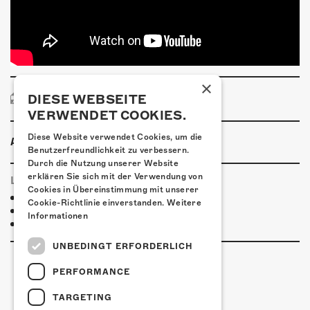
×
DIESE WEBSEITE
PRESSEBILD
VERWENDET COOKIES.
Diese Website verwendet Cookies, um die
ANLASSINFORMATIONEN
Benutzerfreundlichkeit zu verbessern.
Durch die Nutzung unserer Website
erklären Sie sich mit der Verwendung von
LINKS & PARTNER
Cookies in Übereinstimmung mit unserer
Facebook-Event
Cookie-Richtlinie einverstanden.
Weitere
Tim Freitag
Informationen
Echo
UNBEDINGT ERFORDERLICH
PERFORMANCE
TARGETING