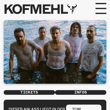
KOFMEHL
PROGRAMM
FABRIKGEFLÜSTER
GALERIE
FOTOGALERIE
PHOTOMAT
INFOS
TICKETS
INFOS
KONTAKT
DIESER ANLASS LIEGT IN DER
ZUM