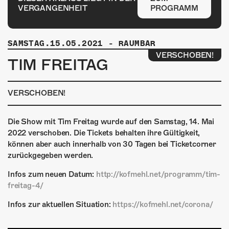
ÜBER UNS
VERGANGENHEIT
PROGRAMM
GÖNNEREI
SAMSTAG.15.05.2021
-
RAUMBAR
SHOP
VERSCHOBEN!
TIM FREITAG
MITMACHEN
VERSCHOBEN!
Die Show mit Tim Freitag wurde auf den Samstag, 14. Mai
2022 verschoben. Die Tickets behalten ihre Gültigkeit,
können aber auch innerhalb von 30 Tagen bei Ticketcorner
zurückgegeben werden.
Infos zum neuen Datum:
http://kofmehl.net/programm/tim-
freitag-4/
Infos zur aktuellen Situation:
https://kofmehl.net/corona/