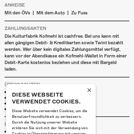
ANREISE
|
|
Mit den ÖVs
Mit dem Auto
Zu Fuss
ZAHLUNGSARTEN
Die Kulturfabrik Kofmehl ist cashfree. Bei uns kann mit
allen gängigen Debit- & Kreditkarten sowie Twint bezahlt
werden. Wer über kein digitales Zahlungsmittel verfügt,
kann vor der Abendkasse ein Kofmehl-Wallet in Form einer
Debit-Karte kostenlos beziehen und diese mit Bargeld
laden.
ÜBERNACHTEN
×
Jugendherberge Solothurn
DIESE WEBSEITE
Hotel Kreuz Solothurn
VERWENDET COOKIES.
H4 Hotel
Weitere Unterkünfte
Diese Website verwendet Cookies, um die
Benutzerfreundlichkeit zu verbessern.
Durch die Nutzung unserer Website
LINKS & PARTNER
erklären Sie sich mit der Verwendung von
Facebook-Event
Cookies in Übereinstimmung mit unserer