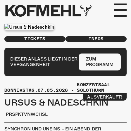
KOFMEHL
PROGRAMM
TICKETS
INFOS
FABRIKGEFLÜSTER
GALERIE
DIESER ANLASS LIEGT IN DER
ZUM
VERGANGENHEIT
PROGRAMM
FOTOGALERIE
KONZERTSAAL
PHOTOMAT
DONNERSTAG.07.05.2026
-
SOLOTHURN
AUSVERKAUFT!
URSUS & NADESCHKIN
INFOS
PRSPKTVNWCHSL
KONTAKT
SYNCHRON UND UNEINS – EIN ABEND, DER