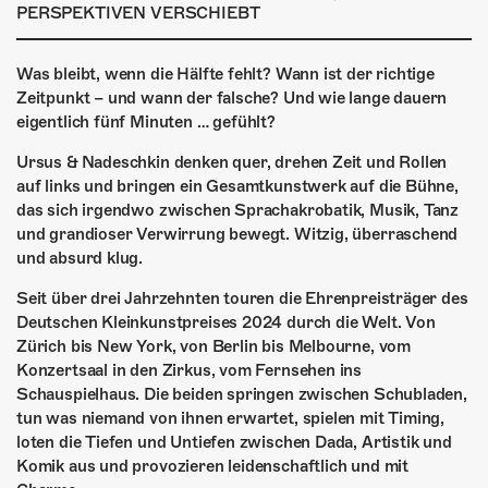
ÜBER UNS
PERSPEKTIVEN VERSCHIEBT
GÖNNEREI
Was bleibt, wenn die Hälfte fehlt? Wann ist der richtige
Zeitpunkt – und wann der falsche? Und wie lange dauern
SHOP
eigentlich fünf Minuten … gefühlt?
MITMACHEN
Ursus & Nadeschkin denken quer, drehen Zeit und Rollen
auf links und bringen ein Gesamtkunstwerk auf die Bühne,
das sich irgendwo zwischen Sprachakrobatik, Musik, Tanz
und grandioser Verwirrung bewegt. Witzig, überraschend
und absurd klug.
Seit über drei Jahrzehnten touren die Ehrenpreisträger des
Deutschen Kleinkunstpreises 2024 durch die Welt. Von
Zürich bis New York, von Berlin bis Melbourne, vom
Konzertsaal in den Zirkus, vom Fernsehen ins
Schauspielhaus. Die beiden springen zwischen Schubladen,
tun was niemand von ihnen erwartet, spielen mit Timing,
loten die Tiefen und Untiefen zwischen Dada, Artistik und
Komik aus und provozieren leidenschaftlich und mit