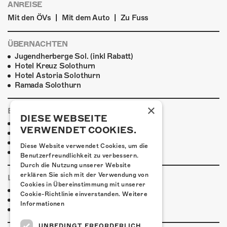
ANREISE
|
|
Mit den ÖVs
Mit dem Auto
Zu Fuss
ÜBERNACHTEN
Jugendherberge Sol. (inkl Rabatt)
Hotel Kreuz Solothurn
Hotel Astoria Solothurn
Ramada Solothurn
×
ESSENSTIPPS
DIESE WEBSEITE
Pier 11
VERWENDET COOKIES.
Ristorante Pizzeria Casablanca
Restaurant Kreuz
Diese Website verwendet Cookies, um die
Pittaria
Benutzerfreundlichkeit zu verbessern.
Durch die Nutzung unserer Website
erklären Sie sich mit der Verwendung von
LINKS & PARTNER
Cookies in Übereinstimmung mit unserer
Vale Tudo
Cookie-Richtlinie einverstanden.
Weitere
Horace
Informationen
One Hour Left
UNBEDINGT ERFORDERLICH