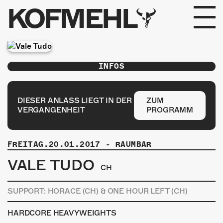
KOFMEHL
PROGRAMM
INFOS
FABRIKGEFLÜSTER
GALERIE
DIESER ANLASS LIEGT IN DER
ZUM
VERGANGENHEIT
PROGRAMM
FOTOGALERIE
FREITAG.20.01.2017
-
RAUMBAR
PHOTOMAT
VALE TUDO
CH
INFOS
SUPPORT: HORACE (CH) & ONE HOUR LEFT (CH)
KONTAKT
HARDCORE HEAVYWEIGHTS