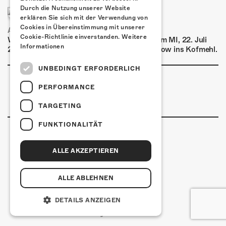
Durch die Nutzung unserer Website
erklären Sie sich mit der Verwendung von
Cookies in Übereinstimmung mit unserer
AIRBOURNE - SPECIAL SUMMER SHOW
Cookie-Richtlinie einverstanden.
Weitere
Wow, das ist ein Ding! Airbourne kommen am MI, 22. Juli
Informationen
2026 für eine exklusive Special Summer Show ins Kofmehl.
UNBEDINGT ERFORDERLICH
PERFORMANCE
TARGETING
FUNKTIONALITÄT
ALLE AKZEPTIEREN
Kulturfabrik Kofmehl
Kofmehlweg 1
4502 Solothurn
ALLE ABLEHNEN
+41 32 621 20 60
Nutzungsbedingungen
DETAILS ANZEIGEN
coded by