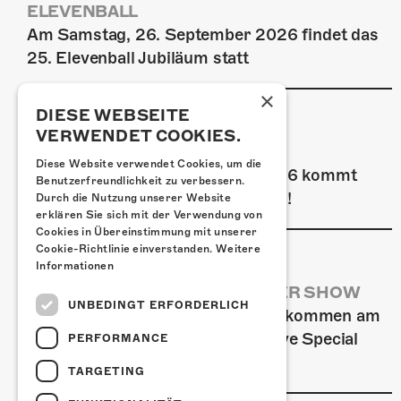
ELEVENBALL
Am Samstag, 26. September 2026 findet das
25. Elevenball Jubiläum statt
×
DIESE WEBSEITE
VERWENDET COOKIES.
FRISCH BESTÄTIGT: GZUZ
Diese Website verwendet Cookies, um die
Am Donnerstag, 29. Oktober 2026 kommt
Benutzerfreundlichkeit zu verbessern.
GZUZ in die Kulturfabrik Kofmehl!
Durch die Nutzung unserer Website
erklären Sie sich mit der Verwendung von
Cookies in Übereinstimmung mit unserer
Cookie-Richtlinie einverstanden.
Weitere
Informationen
AIRBOURNE - SPECIAL SUMMER SHOW
UNBEDINGT ERFORDERLICH
Wow, das ist ein Ding! Airbourne kommen am
MI, 22. Juli 2026 für eine exklusive Special
PERFORMANCE
Summer Show ins Kofmehl.
TARGETING