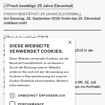
FRISCH BESTÄTIGT: 25 JAHRE ELEVENBALL
Am Samstag, 26. September 2026 findet das 25. Elevenball
Jubiläum statt
×
DIESE WEBSEITE
FRISCH BESTÄTIGT: GZUZ
Am Donnerstag, 29. Oktober 2026 kommt GZUZ in die
VERWENDET COOKIES.
Kulturfabrik Kofmehl!
Diese Website verwendet Cookies, um die
Benutzerfreundlichkeit zu verbessern.
Durch die Nutzung unserer Website
erklären Sie sich mit der Verwendung von
Cookies in Übereinstimmung mit unserer
AIRBOURNE - SPECIAL SUMMER SHOW
Cookie-Richtlinie einverstanden.
Weitere
Wow, das ist ein Ding! Airbourne kommen am MI, 22. Juli
Informationen
2026 für eine exklusive Special Summer Show ins Kofmehl.
UNBEDINGT ERFORDERLICH
PERFORMANCE