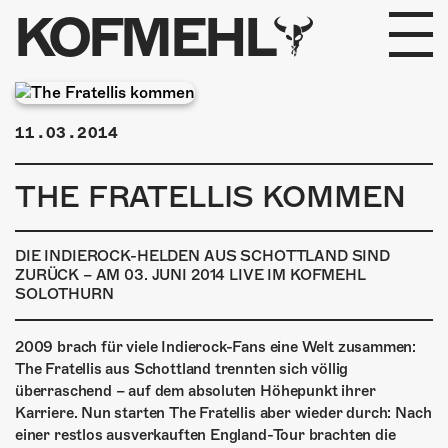
KOFMEHL
PROGRAMM
11.03.2014
FABRIKGEFLÜSTER
THE FRATELLIS KOMMEN
GALERIE
FOTOGALERIE
DIE INDIEROCK-HELDEN AUS SCHOTTLAND SIND
ZURÜCK – AM 03. JUNI 2014 LIVE IM KOFMEHL
SOLOTHURN
PHOTOMAT
INFOS
2009 brach für viele Indierock-Fans eine Welt zusammen:
The Fratellis aus Schottland trennten sich völlig
überraschend – auf dem absoluten Höhepunkt ihrer
KONTAKT
Karriere. Nun starten The Fratellis aber wieder durch: Nach
einer restlos ausverkauften England-Tour brachten die