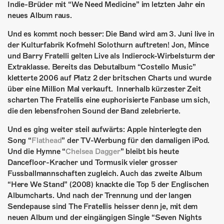
ÜBER UNS
Indie-Brüder mit “We Need Medicine” im letzten Jahr ein
neues Album raus.
GÖNNEREI
Und es kommt noch besser: Die Band wird am 3. Juni live in
der Kulturfabrik Kofmehl Solothurn auftreten! Jon, Mince
SHOP
und Barry Fratelli gelten Live als Indierock-Wirbelsturm der
Extraklasse. Bereits das Debutalbum “Costello Music”
MITMACHEN
kletterte 2006 auf Platz 2 der britschen Charts und wurde
über eine Million Mal verkauft. Innerhalb kürzester Zeit
scharten The Fratellis eine euphorisierte Fanbase um sich,
die den lebensfrohen Sound der Band zelebrierte.
Und es ging weiter steil aufwärts: Apple hinterlegte den
Song “
Flathead
” der TV-Werbung für den damaligen iPod.
Und die Hymne “
Chelsea Dagger
” bleibt bis heute
Dancefloor-Kracher und Tormusik vieler grosser
Fussballmannschaften zugleich. Auch das zweite Album
“Here We Stand” (2008) knackte die Top 5 der Englischen
Albumcharts. Und nach der Trennung und der langen
Sendepause sind The Fratellis heisser denn je, mit dem
neuen Album und der eingängigen Single “Seven Nights