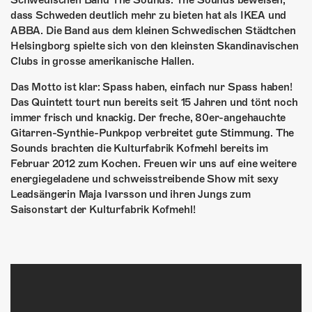
Schwedischen Band The Sounds. The Sounds beweisen,
ÜBER UNS
dass Schweden deutlich mehr zu bieten hat als IKEA und
ABBA. Die Band aus dem kleinen Schwedischen Städtchen
GÖNNEREI
Helsingborg spielte sich von den kleinsten Skandinavischen
Clubs in grosse amerikanische Hallen.
SHOP
Das Motto ist klar: Spass haben, einfach nur Spass haben!
MITMACHEN
Das Quintett tourt nun bereits seit 15 Jahren und tönt noch
immer frisch und knackig. Der freche, 80er-angehauchte
Gitarren-Synthie-Punkpop verbreitet gute Stimmung. The
Sounds brachten die Kulturfabrik Kofmehl bereits im
Februar 2012 zum Kochen. Freuen wir uns auf eine weitere
energiegeladene und schweisstreibende Show mit sexy
Leadsängerin Maja Ivarsson und ihren Jungs zum
Saisonstart der Kulturfabrik Kofmehl!