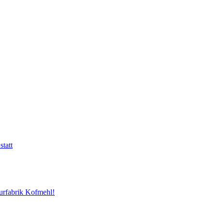
tatt
urfabrik Kofmehl!