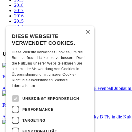
2018
2017
2016
2015
2014
×
2013
DIESE WEBSEITE
2012
2011
VERWENDET COOKIES.
Diese Website verwendet Cookies, um die
Unsere beliebtesten
Benutzerfreundlichkeit zu verbessern. Durch
die Nutzung unserer Website erklären Sie
sich mit der Verwendung von Cookies in
Übereinstimmung mit unserer Cookie-
Frisch bestätigt: 25 Jahre Elevenball
Richtlinie einverstanden.
Weitere
Informationen
Am Samstag, 26. September 2026 findet das 25. Elevenball Jubiläum s
UNBEDINGT ERFORDERLICH
Frisch bestätigt: Nicky B Fly
PERFORMANCE
Am Donnerstag, 05. November 2026 kommt Nicky B Fly in die Kult
TARGETING
FUNKTIONALITÄT