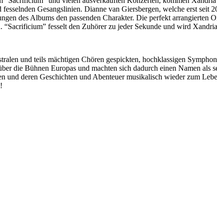
 “Sacrificium” und vielen ausverkauften Konzerten, kommen Xandria z
esselnden Gesangslinien. Dianne van Giersbergen, welche erst seit 20
gen des Albums den passenden Charakter. Die perfekt arrangierten Or
n. “Sacrificium” fesselt den Zuhörer zu jeder Sekunde und wird Xandr
ralen und teils mächtigen Chören gespickten, hochklassigen Symphonic
über die Bühnen Europas und machten sich dadurch einen Namen als seh
keiten und deren Geschichten und Abenteuer musikalisch wieder zum Le
!