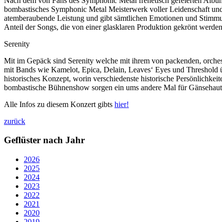
Nach dem von Fans des Symphonic Metal frenetisch gefeierten Album
bombastisches Symphonic Metal Meisterwerk voller Leidenschaft und f
atemberaubende Leistung und gibt sämtlichen Emotionen und Stimmun
Anteil der Songs, die von einer glasklaren Produktion gekrönt werde
Serenity
Mit im Gepäck sind Serenity welche mit ihrem von packenden, orchest
mit Bands wie Kamelot, Epica, Delain, Leaves‘ Eyes und Threshold 
historisches Konzept, worin verschiedenste historische Persönlich
bombastische Bühnenshow sorgen ein ums andere Mal für Gänsehaut
Alle Infos zu diesem Konzert gibts
hier!
zurück
Geflüster nach Jahr
2026
2025
2024
2023
2022
2021
2020
2019