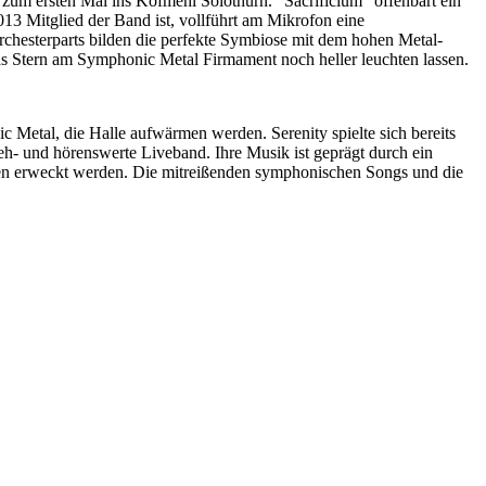
um ersten Mal ins Kofmehl Solothurn. “Sacrificium” offenbart ein
13 Mitglied der Band ist, vollführt am Mikrofon eine
chesterparts bilden die perfekte Symbiose mit dem hohen Metal-
ias Stern am Symphonic Metal Firmament noch heller leuchten lassen.
 Metal, die Halle aufwärmen werden. Serenity spielte sich bereits
- und hörenswerte Liveband. Ihre Musik ist geprägt durch ein
ben erweckt werden. Die mitreißenden symphonischen Songs und die