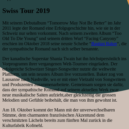
Swiss Tour 2019
Mit seinem Debutalbum “Tomorrow May Not Be Better” im Jahr
2011 legte der Romand eine Erfolgsgeschichte hin, wie sie in der
Schweiz nur selten vorkommt. Nach seinem zweiten Album “Too
Old To Die Young” und seinem dritten Wurf “Facing Canyony”
erschien im Oktober 2018 seine neuste Scheibe “
Bastian Baker
“, die
der sympathische Romand nach sich selber benannte.
Der kanadische Superstar Shania Twain hat ihn höchstpersönlich ins
Vorprogramm ihrer vergangenen Welt-Tournee eingeladen. Der
erfolgreiche Schweizer Singer-Songwriter nutzte die weltweite
Plattform, um sein neustes Album live vorzustellen. Baker zog von
Lausanne nach Nashville, wo er mit einer Vielzahl von Songwritern
und Produzenten zusammenarbeitete. Gemeinsam sorgen sie dafür,
dass der sympathische Romand auf seinem aktuellen Werk zwar
neue musikalische Saiten aufzieht,aber gleichzeitig die grossen
Melodien und Gefühle beibehält, die man von ihm gewohnt ist.
Am 18. Oktober kommt der Mann mit der unverwechselbaren
Stimme, dem charmanten französischen Akzentund dem
verschmitzten Lächeln bereits zum fünften Mal zurück in die
Kulturfabrik Kofmehl.