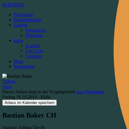
KOFMEHL
Programm
Fabrikgeflüster
Galerie
Fotogalerie
Photomat
Infos
Kontakt
Über Uns
Gönnerei
Shop
Mitmachen
Tickets
Infos
Dieser Anlass liegt in der Vergangenheit
zum Programm
Freitag.18.10.2019
-
Halle
Anlass im Kalender speichern
Bastian Baker
CH
Support: Adrian Tacchi