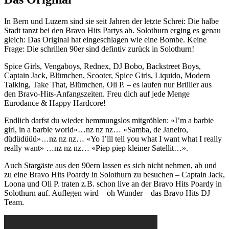
In Bern und Luzern sind sie seit Jahren der letzte Schrei: Die halbe
Stadt tanzt bei den Bravo Hits Partys ab. Solothurn erging es genau
gleich: Das Original hat eingeschlagen wie eine Bombe. Keine
Frage: Die schrillen 90er sind defintiv zurück in Solothurn!
Spice Girls, Vengaboys, Rednex, DJ Bobo, Backstreet Boys,
Captain Jack, Blümchen, Scooter, Spice Girls, Liquido, Modern
Talking, Take That, Blümchen, Oli P. – es laufen nur Brüller aus
den Bravo-Hits-Anfangszeiten. Freu dich auf jede Menge
Eurodance & Happy Hardcore!
Endlich darfst du wieder hemmungslos mitgröhlen: «I’m a barbie
girl, in a barbie world»…nz nz nz… «Samba, de Janeiro,
düdüdüüü»…nz nz nz… «Yo I’lll tell you what I want what I really
really want» …nz nz nz… «Piep piep kleiner Satellit…».
Auch Stargäste aus den 90ern lassen es sich nicht nehmen, ab und
zu eine Bravo Hits Poardy in Solothurn zu besuchen – Captain Jack,
Loona und Oli P. traten z.B. schon live an der Bravo Hits Poardy in
Solothurn auf. Auflegen wird – oh Wunder – das Bravo Hits DJ
Team.