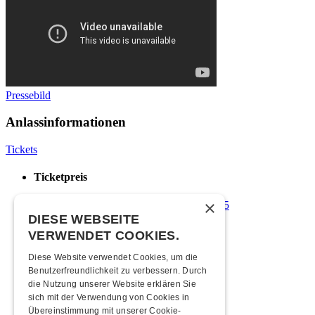
Pressebild
Anlassinformationen
Tickets
Ticketpreis
×
Vorverkauf: CHF 10 | Abendkasse: CHF 15
DIESE WEBSEITE
Zeitplan
VERWENDET COOKIES.
Diese Website verwendet Cookies, um die
22:00 Uhr
Türöffnung
Benutzerfreundlichkeit zu verbessern. Durch
03:00 Uhr
Ende
die Nutzung unserer Website erklären Sie
sich mit der Verwendung von Cookies in
Mindestalter
Übereinstimmung mit unserer Cookie-