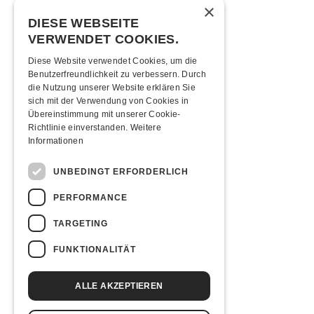
×
Mindestalter
DIESE WEBSEITE
VERWENDET COOKIES.
16 Jahre (ID, Pass, Führerschein)
Diese Website verwendet Cookies, um die
Moonliner
Benutzerfreundlichkeit zu verbessern. Durch
die Nutzung unserer Website erklären Sie
Moonlinerfahrplan ab Kofmehl
sich mit der Verwendung von Cookies in
Übereinstimmung mit unserer Cookie-
Anreise
Richtlinie einverstanden.
Weitere
Informationen
Mit den ÖVs
|
Mit dem Auto
|
Zu Fuss
UNBEDINGT ERFORDERLICH
Übernachten
PERFORMANCE
Jugendherberge Solothurn (inkl. Rabatt)
Hotel Kreuz Solothurn
TARGETING
Hotel Astoria Solothurn
H4 Hotel
FUNKTIONALITÄT
Essenstipps
ALLE AKZEPTIEREN
Pier 11
Restaurant Kreuz