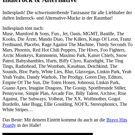
Indiesplash! Die schweisstreibende Tanzsause für alle Liebhaber der
duften Indierock- und Alternative-Mucke in der Raumbar!
Indiesplash tönt nach:
Muse, Mumford & Sons, Fun., Jet, Oasis, MGMT, Bastille, The
Kooks, Die Ärzte, Mando Diao, The Killers, Kings Of Leon, Franz
Ferdinand, Placebo, Rage Against The Machine, Thirdy Seconds To
Mars, Phoenix, Red Hot Chili Peppers, The Hives, Foo Fighters,
Arctic Monkeys, Rammstein, Maxïmo Park, Kaiser Chiefs, Snow
Patrol, Babyshambles, Hurts, Biffy Clyro, Razorlight, The Ting
Tings, Radiohead, The Wombats, Kasabian, Deichkind, The
Sounds, Bloc Party, White Lies, Blur, Glasvegas, Linkin Park, Yeah
Yeah Yeahs, Dandy Warhols, The Prodigy, Green Day, Editors,
Empire Of The Sun, Die Toten Hosen, Johnossi, Linkin Park,
Guano Apes, Imagine Dragons, The Gossip, Sportfreunde Stiller,
Pennywise, Simple Plan, Arcade Fire, Billy Talent, Archive, Rise
Against, The Subways, Volbeat, The XX, Wolfmother, Gogol
Bordello, Jake Bugg, Ellie Goulding, NOFX, Stereophonics, The
White Stripes…
Das Beste: Mit deinem Eintritt kommst du auch an die
Bravo Hits
Poardy
in der Halle!