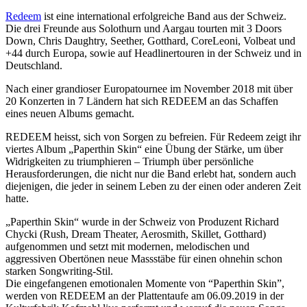
Redeem
ist eine international erfolgreiche Band aus der Schweiz.
Die drei Freunde aus Solothurn und Aargau tourten mit 3 Doors
Down, Chris Daughtry, Seether, Gotthard, CoreLeoni, Volbeat und
+44 durch Europa, sowie auf Headlinertouren in der Schweiz und in
Deutschland.
Nach einer grandioser Europatournee im November 2018 mit über
20 Konzerten in 7 Ländern hat sich REDEEM an das Schaffen
eines neuen Albums gemacht.
REDEEM heisst, sich von Sorgen zu befreien. Für Redeem zeigt ihr
viertes Album „Paperthin Skin“ eine Übung der Stärke, um über
Widrigkeiten zu triumphieren – Triumph über persönliche
Herausforderungen, die nicht nur die Band erlebt hat, sondern auch
diejenigen, die jeder in seinem Leben zu der einen oder anderen Zeit
hatte.
„Paperthin Skin“ wurde in der Schweiz von Produzent Richard
Chycki (Rush, Dream Theater, Aerosmith, Skillet, Gotthard)
aufgenommen und setzt mit modernen, melodischen und
aggressiven Obertönen neue Massstäbe für einen ohnehin schon
starken Songwriting-Stil.
Die eingefangenen emotionalen Momente von “Paperthin Skin”,
werden von REDEEM an der Plattentaufe am 06.09.2019 in der