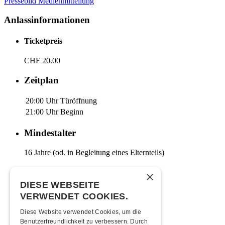
Pressebild
Medienmitteilung
Anlassinformationen
Ticketpreis
CHF 20.00
Zeitplan
20:00 Uhr
Türöffnung
21:00 Uhr
Beginn
Mindestalter
16 Jahre (od. in Begleitung eines Elternteils)
Moonliner
×
DIESE WEBSEITE
Moonlinerfahrplan ab Kofmehl
VERWENDET COOKIES.
Anreise
Diese Website verwendet Cookies, um die
Benutzerfreundlichkeit zu verbessern. Durch