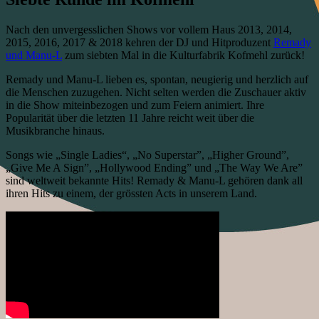
Nach den unvergesslichen Shows vor vollem Haus 2013, 2014,
2015, 2016, 2017 & 2018 kehren der DJ und Hitproduzent
Remady
und Manu-L
zum siebten Mal in die Kulturfabrik Kofmehl zurück!
Remady und Manu-L lieben es, spontan, neugierig und herzlich auf
die Menschen zuzugehen. Nicht selten werden die Zuschauer aktiv
in die Show miteinbezogen und zum Feiern animiert. Ihre
Popularität über die letzten 11 Jahre reicht weit über die
Musikbranche hinaus.
Songs wie „Single Ladies“, „No Superstar”, „Higher Ground”,
„Give Me A Sign”, „Hollywood Ending” und „The Way We Are”
sind weltweit bekannte Hits! Remady & Manu-L gehören dank all
ihren Hits zu einem, der grössten Acts in unserem Land.