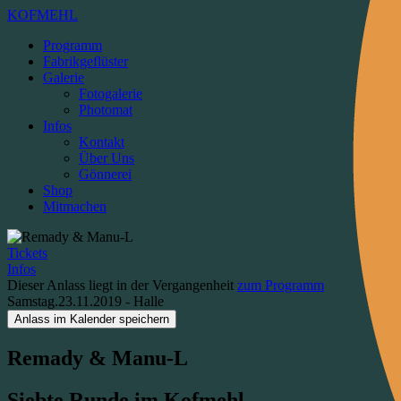
KOFMEHL
Programm
Fabrikgeflüster
Galerie
Fotogalerie
Photomat
Infos
Kontakt
Über Uns
Gönnerei
Shop
Mitmachen
Tickets
Infos
Dieser Anlass liegt in der Vergangenheit
zum Programm
Samstag.23.11.2019
-
Halle
Anlass im Kalender speichern
Remady & Manu-L
Siebte Runde im Kofmehl