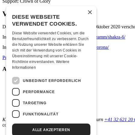
Support: Crown of Glory
×
Verschoben!
DIESE WEBSEITE
VERWENDET COOKIES.
Die Show mit Shakra wurde auf den Freitag, 2. Oktober 2020 verschob
Diese Website verwendet Cookies, um die
Infos zum neuen Datum:
https://kofmehl.net/programm/shakra-6/
Benutzerfreundlichkeit zu verbessern. Durch
die Nutzung unserer Website erklären Sie
Infos zur aktuellen Situation:
https://kofmehl.net/corona/
sich mit der Verwendung von Cookies in
Übereinstimmung mit unserer Cookie-
Pressebild
Medienmitteilung
Richtlinie einverstanden.
Weitere
Informationen
Anlassinformationen
Links & Partner
UNBEDINGT ERFORDERLICH
PERFORMANCE
Facebook-Event
Shakra
TARGETING
Crown of Glory
Fettes Haus
FUNKTIONALITÄT
Kulturfabrik Kofmehl
Kofmehlweg 1
4502 Solothurn
+41 32 621 20 
coded by
ALLE AKZEPTIEREN