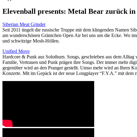
Elevenball presents: Metal Bear zurück i
Siberian Meat Grinder
Seit 2011 tingelt die russische Truppe mit dem klingenden Namen Si
am wunderschönen Gränichen Open Air bei uns um die Ecke. Wo immer
und schwitzige Mosh-Höllen.
Unified Move
Hardcore & Punk aus Solothurn. Songs, geschrieben aus dem Alltag 
Familie, Vertrauen und Punk prägen ihre Songs. Der immer mehr digi
gegenüber wird an den Pranger gestellt. Umso mehr wird an Ihren Konze
Konzerte. Mit im Gepäck ist der neue Longplayer “F.Y.A.” mit dem ri