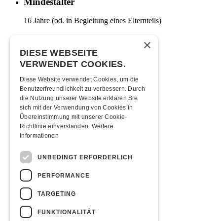
Mindestalter
16 Jahre (od. in Begleitung eines Elternteils)
Moonliner
×
DIESE WEBSEITE
Moonlinerfahrplan ab Kofmehl
VERWENDET COOKIES.
Anreise
Diese Website verwendet Cookies, um die
Benutzerfreundlichkeit zu verbessern. Durch
Mit den ÖVs
|
Mit dem Auto
|
Zu Fuss
die Nutzung unserer Website erklären Sie
sich mit der Verwendung von Cookies in
Übernachten
Übereinstimmung mit unserer Cookie-
Richtlinie einverstanden.
Weitere
Jugendherberge Solothurn (inkl. Rabatt)
Informationen
Hotel Kreuz Solothurn
Hotel Astoria Solothurn
UNBEDINGT ERFORDERLICH
H4 Hotel
PERFORMANCE
Essenstipps
TARGETING
Pier 11
Restaurant Kreuz
FUNKTIONALITÄT
Pittaria