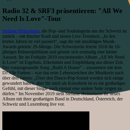
Radio 32 & SRF3 präsentieren: "All We
Need Is Love"-Tour
Stefanie Heinzmann
, die Pop- und Soulsängerin aus der Schweiz ist
zurück – mit frischer Kraft und neuen Live-Terminen. „In den
letzten Jahren ist viel passiert“, sagt die mit unzähligen Musik-
Awards gekürte 29-Jährige. Die Schweizerin feierte 2018 ihr 10-
jähriges Bühnenjubiläum und gönnte sich erstmalig eine kleine
Auszeit. Ihr im Frühjahr 2019 erscheinendes Album „All We Need
Is Love“ ist Ergebnis, Erkenntnis und Empfehlung aus dieser Zeit.
Der vorausgesandte Song „Build A House” – zusammen mit dem
DJ Alle Farben – war das erste Lebenszeichen der Musikerin nach
über drei Jahren: „Über den Dance-Pop-Sound werden sich einige
gewundert haben, aber für mich als Künstlerin ist es ein großartiges
Gefühl, mit dieser Single auch einmal eine andere Seite zeigen zu
dürfen.“ Im November 2019 stellt Stefanie Heinzmann ihr neues
Album mit ihrer großartigen Band in Deutschland, Österreich, der
Schweiz und Luxemburg live vor.