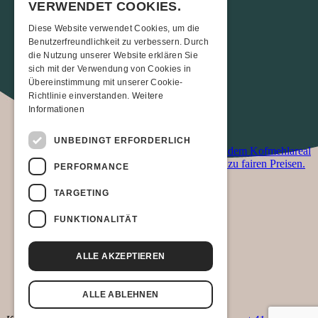
VERWENDET COOKIES.
Mit den ÖVs
|
Mit dem Auto
|
Zu Fuss
Diese Website verwendet Cookies, um die
Übernachten
Benutzerfreundlichkeit zu verbessern. Durch
die Nutzung unserer Website erklären Sie
sich mit der Verwendung von Cookies in
Hotel Kreuz Solothurn
Hotel Astoria Solothurn
Übereinstimmung mit unserer Cookie-
H4 Hotel
Richtlinie einverstanden.
Weitere
Informationen
Foodtruck
UNBEDINGT ERFORDERLICH
Ab 19:00 Uhr verwöhnt ein Foodtruck auf dem Kofmehlareal
die Gäste mit einem breiten Essensangebot zu fairen Preisen.
PERFORMANCE
Links & Partner
TARGETING
Facebook-Event
FUNKTIONALITÄT
Stefanie Heinzmann
Jake Isaac
Sam Gruber
ALLE AKZEPTIEREN
artistpool
SRF 3
Radio 32
ALLE ABLEHNEN