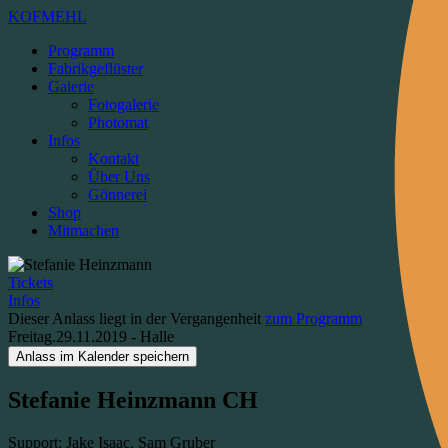
KOFMEHL
Programm
Fabrikgeflüster
Galerie
Fotogalerie
Photomat
Infos
Kontakt
Über Uns
Gönnerei
Shop
Mitmachen
Tickets
Infos
Dieser Anlass liegt in der Vergangenheit
zum Programm
Freitag.29.11.2019
-
Halle
Anlass im Kalender speichern
Stefanie Heinzmann
CH
Support: Jake Isaac, Sam Gruber