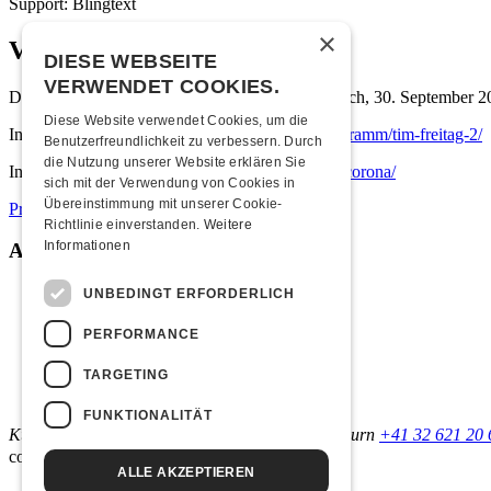
Support: Blingtext
×
Verschoben!
DIESE WEBSEITE
VERWENDET COOKIES.
Die Show mit Tim Freitag wurde auf den Mittwoch, 30. September 202
Diese Website verwendet Cookies, um die
Infos zum neuen Datum:
https://kofmehl.net/programm/tim-freitag-2/
Benutzerfreundlichkeit zu verbessern. Durch
die Nutzung unserer Website erklären Sie
Infos zur aktuellen Situation:
https://kofmehl.net/corona/
sich mit der Verwendung von Cookies in
Übereinstimmung mit unserer Cookie-
Pressebild
Medienmitteilung
Richtlinie einverstanden.
Weitere
Informationen
Anlassinformationen
Links & Partner
UNBEDINGT ERFORDERLICH
PERFORMANCE
Facebook-Event
Tim Freitag
TARGETING
Blingtext
Echo
FUNKTIONALITÄT
Kulturfabrik Kofmehl
Kofmehlweg 1
4502 Solothurn
+41 32 621 20 
coded by
ALLE AKZEPTIEREN