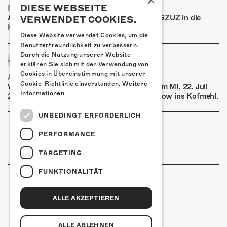
×
DIESE WEBSEITE
FRISCH BESTÄTIGT: GZUZ
Am Donnerstag, 29. Oktober 2026 kommt GZUZ in die
VERWENDET COOKIES.
Kulturfabrik Kofmehl!
Diese Website verwendet Cookies, um die
Benutzerfreundlichkeit zu verbessern.
Durch die Nutzung unserer Website
erklären Sie sich mit der Verwendung von
Cookies in Übereinstimmung mit unserer
AIRBOURNE - SPECIAL SUMMER SHOW
Cookie-Richtlinie einverstanden.
Weitere
Wow, das ist ein Ding! Airbourne kommen am MI, 22. Juli
Informationen
2026 für eine exklusive Special Summer Show ins Kofmehl.
UNBEDINGT ERFORDERLICH
PERFORMANCE
TARGETING
FUNKTIONALITÄT
ALLE AKZEPTIEREN
Kulturfabrik Kofmehl
Kofmehlweg 1
4502 Solothurn
ALLE ABLEHNEN