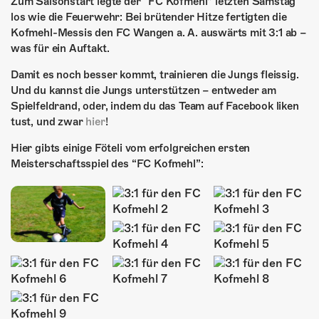
ÜBER UNS
Zum Saisonstart legte der “FC Kofmehl” letzten Samstag
los wie die Feuerwehr: Bei brütender Hitze fertigten die
Kofmehl-Messis den FC Wangen a. A. auswärts mit 3:1 ab –
GÖNNEREI
was für ein Auftakt.
SHOP
Damit es noch besser kommt, trainieren die Jungs fleissig.
Und du kannst die Jungs unterstützen – entweder am
MITMACHEN
Spielfeldrand, oder, indem du das Team auf Facebook liken
tust, und zwar
hier
!
Hier gibts einige Föteli vom erfolgreichen ersten
Meisterschaftsspiel des “FC Kofmehl”: