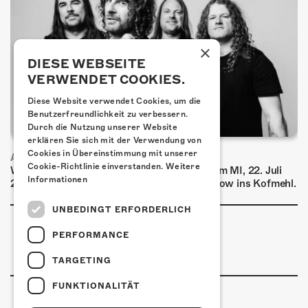
×
DIESE WEBSEITE
VERWENDET COOKIES.
Diese Website verwendet Cookies, um die
Benutzerfreundlichkeit zu verbessern.
Durch die Nutzung unserer Website
erklären Sie sich mit der Verwendung von
Cookies in Übereinstimmung mit unserer
AIRBOURNE - SPECIAL SUMMER SHOW
Cookie-Richtlinie einverstanden.
Weitere
Wow, das ist ein Ding! Airbourne kommen am MI, 22. Juli
Informationen
2026 für eine exklusive Special Summer Show ins Kofmehl.
UNBEDINGT ERFORDERLICH
PERFORMANCE
TARGETING
FUNKTIONALITÄT