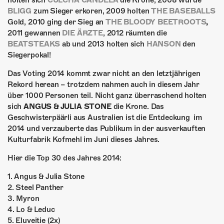
holten sich
CULCHA CANDELA
die Krone, 2008 wurde
ÜBER UNS
BLIGG
zum Sieger erkoren, 2009 holten
THE BASEBALLS
Gold, 2010 ging der Sieg an
THE BLOODY BEETROOTS
,
GÖNNEREI
2011 gewannen
DIE ÄRZTE
, 2012 räumten die
BEATSTEAKS
ab und 2013 holten sich
HANSON
den
SHOP
Siegerpokal!
MITMACHEN
Das Voting 2014 kommt zwar nicht an den letztjährigen
Rekord herean – trotzdem nahmen auch in diesem Jahr
über 1000 Personen teil. Nicht ganz überraschend holten
sich
ANGUS & JULIA STONE
die Krone. Das
Geschwisterpäärli aus Australien ist die Entdeckung im
2014 und verzauberte das Publikum in der ausverkauften
Kulturfabrik Kofmehl im Juni dieses Jahres.
Hier die Top 30 des Jahres 2014:
1. Angus & Julia Stone
2. Steel Panther
3. Myron
4. Lo & Leduc
5. Eluveitie (2x)