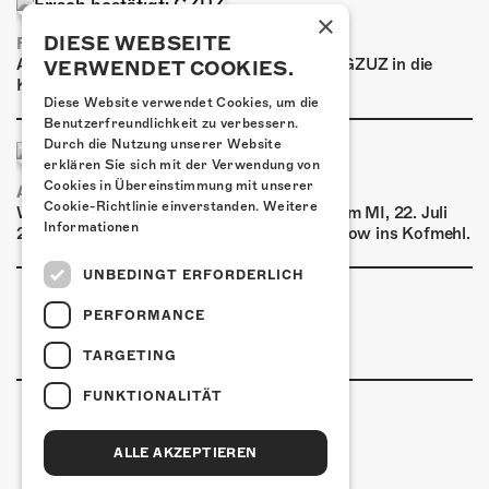
×
DIESE WEBSEITE
FRISCH BESTÄTIGT: GZUZ
Am Donnerstag, 29. Oktober 2026 kommt GZUZ in die
VERWENDET COOKIES.
Kulturfabrik Kofmehl!
Diese Website verwendet Cookies, um die
Benutzerfreundlichkeit zu verbessern.
Durch die Nutzung unserer Website
erklären Sie sich mit der Verwendung von
Cookies in Übereinstimmung mit unserer
AIRBOURNE - SPECIAL SUMMER SHOW
Cookie-Richtlinie einverstanden.
Weitere
Wow, das ist ein Ding! Airbourne kommen am MI, 22. Juli
Informationen
2026 für eine exklusive Special Summer Show ins Kofmehl.
UNBEDINGT ERFORDERLICH
PERFORMANCE
TARGETING
FUNKTIONALITÄT
ALLE AKZEPTIEREN
Kulturfabrik Kofmehl
Kofmehlweg 1