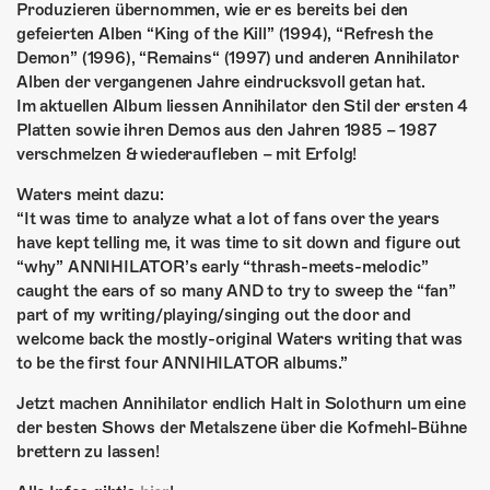
ÜBER UNS
Produzieren übernommen, wie er es bereits bei den
gefeierten Alben “King of the Kill” (1994), “Refresh the
GÖNNEREI
Demon” (1996), “Remains“ (1997) und anderen Annihilator
Alben der vergangenen Jahre eindrucksvoll getan hat.
SHOP
Im aktuellen Album liessen Annihilator den Stil der ersten 4
Platten sowie ihren Demos aus den Jahren 1985 – 1987
MITMACHEN
verschmelzen & wiederaufleben – mit Erfolg!
Waters meint dazu:
“It was
time to analyze what a lot of fans over the years
have kept telling me, it was time to sit down and figure out
“why” ANNIHILATOR’s early “thrash-meets-melodic”
caught the ears of so many AND to try to sweep the “fan”
part of my writing/playing/singing out the door and
welcome back the mostly-original Waters writing that was
to be the first four ANNIHILATOR albums.”
Jetzt machen Annihilator endlich Halt in Solothurn um eine
der besten Shows der Metalszene über die Kofmehl-Bühne
brettern zu lassen!