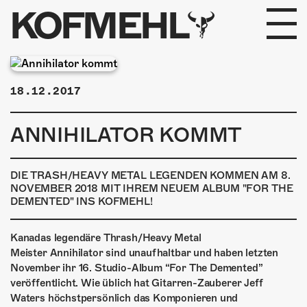
KOFMEHL
PROGRAMM
18.12.2017
FABRIKGEFLÜSTER
ANNIHILATOR KOMMT
GALERIE
FOTOGALERIE
DIE TRASH/HEAVY METAL LEGENDEN KOMMEN AM 8.
NOVEMBER 2018 MIT IHREM NEUEM ALBUM "FOR THE
DEMENTED" INS KOFMEHL!
PHOTOMAT
INFOS
Kanadas legendäre Thrash/Heavy Metal
Meister
Annihilator sind unaufhaltbar und haben letzten
November ihr 16. Studio-Album “For The Demented”
KONTAKT
veröffentlicht. Wie üblich hat Gitarren-Zauberer Jeff
Waters höchstpersönlich das Komponieren und