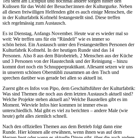
Teil steht am Lichtpult und nochmal andere sorgen hinter den
Kulissen für das Wohl der Besucher:innen der Kulturgurke. Neben
all diesen freiwilligen Helfenden gibt es auch einige Menschen, die
in der Kulturfabrik Kofmehl festangestellt sind. Diese treffen
sich regelmässig zum Austausch.
Es ist Dienstag, Anfangs November. Heute war es wieder mal so
weit: Wir treffen uns für ein “Ründeli” wie es immer so
schön heisst. Ein Austausch unter den Festangestellten Personen der
Kulturfabrik Kofmehl. In der heutigen Runde sind das 14
Personen. Also 8 aus dem Bürobetrieb, 2 Menschen aus der Küche
und 3 Personen von der Haustechnik und der Reinigung – hinzu
kommt dort noch ein Schnupperpraktikant. Allesamt setzen wir uns
in unserem schönen Oberstübli zusammen an den Tisch und
sprechen darüber was gerade bei allen so aktuell ist.
Zuerst gibt es Infos von Pipo, dem Geschäftsführer der Kulturfabrik:
Was sind Themen die noch aus dem letzten Austausch aktuell sind?
Welche Projekte stehen aktuell an? Welche Baustellen gibt es im
Moment. Wieviele Infos hier kommen ist immer etwas
unterschiedlich. Mal gibt es viel zu berichten – andere Male (wie
heute) geht alles ziemlich schnell.
Nach den offiziellen Themen aus dem Betrieb folgt dann eine
Runde. Hier können alle erwähnen, wenn ihnen was auf dem
Herzen liegt oder wenn es aktuelle Dinge gibt, über die auch andere