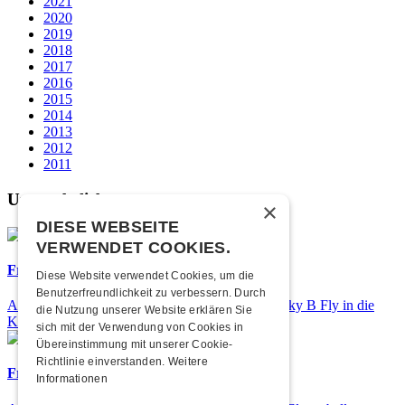
2021
2020
2019
2018
2017
2016
2015
2014
2013
2012
2011
Unsere beliebtesten
×
DIESE WEBSEITE
VERWENDET COOKIES.
Frisch bestätigt: Nicky B Fly
Diese Website verwendet Cookies, um die
Benutzerfreundlichkeit zu verbessern. Durch
Am Donnerstag, 05. November 2026 kommt Nicky B Fly in die
die Nutzung unserer Website erklären Sie
Kulturfabrik Kofmehl!
sich mit der Verwendung von Cookies in
Übereinstimmung mit unserer Cookie-
Richtlinie einverstanden.
Weitere
Frisch bestätigt: 25 Jahre Elevenball
Informationen