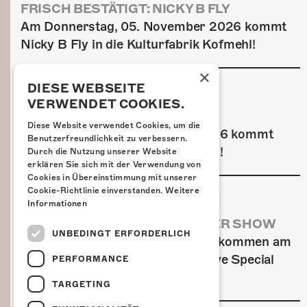
FRISCH BESTÄTIGT: NICKY B FLY
Am Donnerstag, 05. November 2026 kommt
Nicky B Fly in die Kulturfabrik Kofmehl!
×
DIESE WEBSEITE
VERWENDET COOKIES.
FRISCH BESTÄTIGT: GZUZ
Diese Website verwendet Cookies, um die
Am Donnerstag, 29. Oktober 2026 kommt
Benutzerfreundlichkeit zu verbessern.
GZUZ in die Kulturfabrik Kofmehl!
Durch die Nutzung unserer Website
erklären Sie sich mit der Verwendung von
Cookies in Übereinstimmung mit unserer
Cookie-Richtlinie einverstanden.
Weitere
Informationen
AIRBOURNE - SPECIAL SUMMER SHOW
UNBEDINGT ERFORDERLICH
Wow, das ist ein Ding! Airbourne kommen am
MI, 22. Juli 2026 für eine exklusive Special
PERFORMANCE
Summer Show ins Kofmehl.
TARGETING