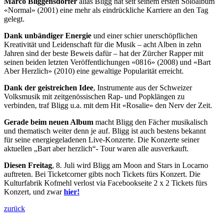
Marco Bliggensdorfer
alias Bligg hat seit seinem ersten Soloalbum
«Normal» (2001) eine mehr als eindrückliche Karriere an den Tag
gelegt.
Dank unbändiger Energie
und einer schier unerschöpflichen
Kreativität und Leidenschaft für die Musik – acht Alben in zehn
Jahren sind der beste Beweis dafür – hat der Zürcher Rapper mit
seinen beiden letzten Veröffentlichungen «0816» (2008) und «Bart
Aber Herzlich» (2010) eine gewaltige Popularität erreicht.
Dank der geistreichen Idee
, Instrumente aus der Schweizer
Volksmusik mit zeitgenössischen Rap- und Popklängen zu
verbinden, traf Bligg u.a. mit dem Hit «Rosalie» den Nerv der Zeit.
Gerade beim neuen Album
macht Bligg den Fächer musikalisch
und thematisch weiter denn je auf. Bligg ist auch bestens bekannt
für seine energiegeladenen Live-Konzerte. Die Konzerte seiner
aktuellen „Bart aber herzlich“- Tour waren alle ausverkauft.
Diesen Freitag
, 8. Juli wird Bligg am Moon and Stars in Locarno
auftreten. Bei Ticketcorner gibts noch Tickets fürs Konzert. Die
Kulturfabrik Kofmehl verlost via Facebookseite 2 x 2 Tickets fürs
Konzert, und zwar
hier!
zurück