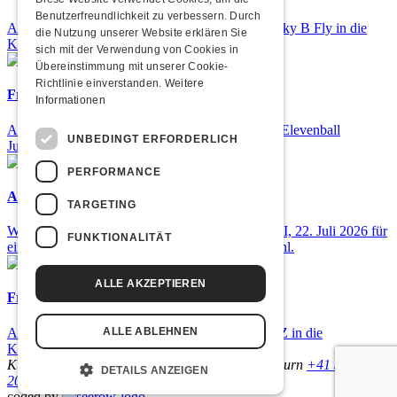
Benutzerfreundlichkeit zu verbessern. Durch
Am Donnerstag, 05. November 2026 kommt Nicky B Fly in die
die Nutzung unserer Website erklären Sie
Kulturfabrik Kofmehl!
sich mit der Verwendung von Cookies in
Übereinstimmung mit unserer Cookie-
Richtlinie einverstanden.
Weitere
Frisch bestätigt: 25 Jahre Elevenball
Informationen
Am Samstag, 26. September 2026 findet das 25. Elevenball
UNBEDINGT ERFORDERLICH
Jubiläum statt
PERFORMANCE
Airbourne - Special Summer Show
TARGETING
Wow, das ist ein Ding! Airbourne kommen am MI, 22. Juli 2026 für
FUNKTIONALITÄT
eine exklusive Special Summer Show ins Kofmehl.
ALLE AKZEPTIEREN
Frisch bestätigt: GZUZ
Am Donnerstag, 29. Oktober 2026 kommt GZUZ in die
ALLE ABLEHNEN
Kulturfabrik Kofmehl!
Kulturfabrik Kofmehl
Kofmehlweg 1
4502 Solothurn
+41 32 621
DETAILS ANZEIGEN
20 60
Nutzungsbedingungen
coded by