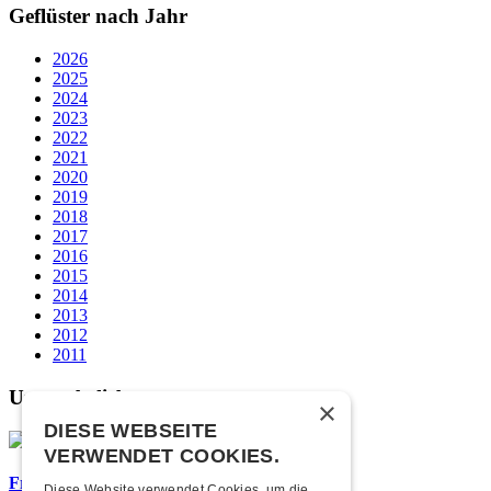
Geflüster nach Jahr
2026
2025
2024
2023
2022
2021
2020
2019
2018
2017
2016
2015
2014
2013
2012
2011
Unsere beliebtesten
×
DIESE WEBSEITE
VERWENDET COOKIES.
Frisch bestätigt: Nicky B Fly
Diese Website verwendet Cookies, um die