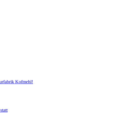
urfabrik Kofmehl!
tatt