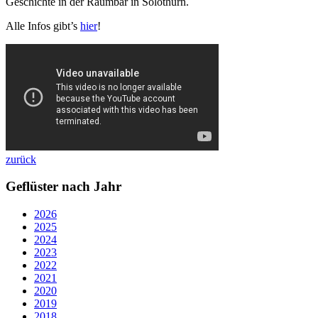
Geschichte in der Raumbar in Solothurn.
Alle Infos gibt’s
hier
!
zurück
Geflüster nach Jahr
2026
2025
2024
2023
2022
2021
2020
2019
2018