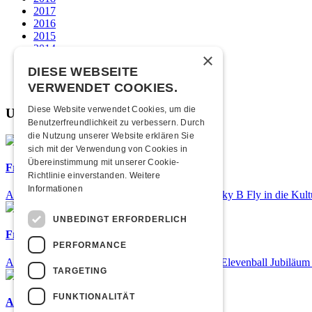
2017
2016
2015
2014
×
2013
DIESE WEBSEITE
2012
2011
VERWENDET COOKIES.
Diese Website verwendet Cookies, um die
Unsere beliebtesten
Benutzerfreundlichkeit zu verbessern. Durch
die Nutzung unserer Website erklären Sie
sich mit der Verwendung von Cookies in
Übereinstimmung mit unserer Cookie-
Frisch bestätigt: Nicky B Fly
Richtlinie einverstanden.
Weitere
Informationen
Am Donnerstag, 05. November 2026 kommt Nicky B Fly in die Kult
UNBEDINGT ERFORDERLICH
Frisch bestätigt: 25 Jahre Elevenball
PERFORMANCE
Am Samstag, 26. September 2026 findet das 25. Elevenball Jubiläum s
TARGETING
FUNKTIONALITÄT
Airbourne - Special Summer Show