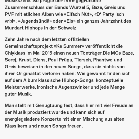
ÜBER UNS
Musikszene. So prägte der 1999 gegründete
Zusammenschluss der Bands Wurzel 5, Baze, Greis und
PVP mit etlichen Alben wie «Eifach Nüt», «D‘ Party isch
GÖNNEREI
vrbi», «Jugendsündä» oder «Eis» ein ganzes Jahrzehnt des
Mundart Hiphops in der Schweiz.
SHOP
Zehn Jahre nach dem letzten offiziellen
MITMACHEN
Gemeinschaftsprojekt «Ke Summer» veröffentlicht die
Chlyklass im Mai 2015 einen neuen Tonträger.Die MCs Baze,
Serej, Krust, Diens, Poul Prügu, Tiersch, Phantwo und
Greis beweisen in den neuen Songs, dass sie nichts von
ihrer Originalität verloren haben: Wie gewohnt finden sich
auf dem Album klassische Hiphop-Songs, konzeptuelle
Meisterwerke, ironische Augenzwinker und jede Menge
guter Musik.
Man stellt mit Genugtuung fest, dass hier mit viel Freude an
der Musik produziert wurde und kann sich auf
energiegeladene Konzerte mit einer Mischung aus alten
Klassikern und neuen Songs freuen.