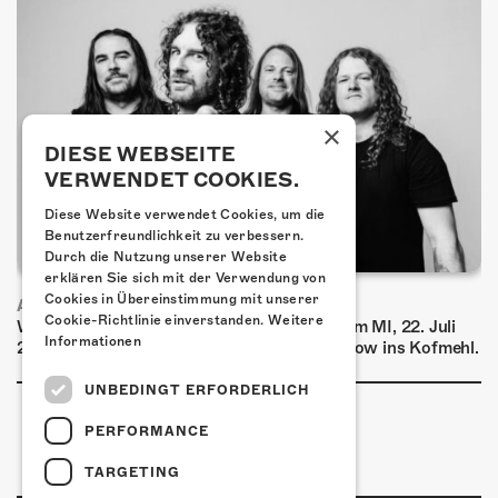
×
DIESE WEBSEITE
VERWENDET COOKIES.
Diese Website verwendet Cookies, um die
Benutzerfreundlichkeit zu verbessern.
Durch die Nutzung unserer Website
erklären Sie sich mit der Verwendung von
Cookies in Übereinstimmung mit unserer
AIRBOURNE - SPECIAL SUMMER SHOW
Cookie-Richtlinie einverstanden.
Weitere
Wow, das ist ein Ding! Airbourne kommen am MI, 22. Juli
Informationen
2026 für eine exklusive Special Summer Show ins Kofmehl.
UNBEDINGT ERFORDERLICH
PERFORMANCE
TARGETING