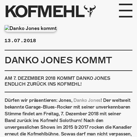
KOFMEHL
PROGRAMM
13.07.2018
FABRIKGEFLÜSTER
DANKO JONES KOMMT
GALERIE
FOTOGALERIE
AM 7. DEZEMBER 2018 KOMMT DANKO JONES
ENDLICH ZURÜCK INS KOFMEHL!
PHOTOMAT
Dürfen wir präsentieren: Jones,
Danko Jones
! Der weltweit
INFOS
bekannte Garage-Blues-Rocker mit seiner unverkennbaren
Stimme findet am Freitag, 7. Dezember 2018 mit seiner
Band zurück ins Kofmehl Solothurn! Nach den
KONTAKT
unvergesslichen Shows im 2015 & 2017 rocken die Kanadier
erneut die Kofmehlbühne. Sowas darf man nicht verpassen,