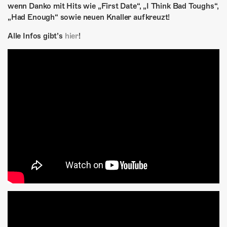
ÜBER UNS
wenn Danko mit Hits wie „First Date“, „I Think Bad Toughs“,
„Had Enough“ sowie neuen Knaller aufkreuzt!
GÖNNEREI
Alle Infos gibt’s
hier
!
SHOP
MITMACHEN