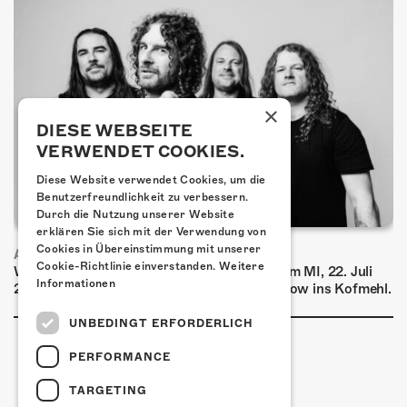
×
DIESE WEBSEITE
VERWENDET COOKIES.
Diese Website verwendet Cookies, um die
Benutzerfreundlichkeit zu verbessern.
Durch die Nutzung unserer Website
erklären Sie sich mit der Verwendung von
Cookies in Übereinstimmung mit unserer
AIRBOURNE - SPECIAL SUMMER SHOW
Cookie-Richtlinie einverstanden.
Weitere
Wow, das ist ein Ding! Airbourne kommen am MI, 22. Juli
Informationen
2026 für eine exklusive Special Summer Show ins Kofmehl.
UNBEDINGT ERFORDERLICH
PERFORMANCE
TARGETING