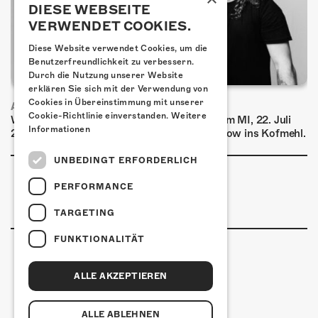
DIESE WEBSEITE
VERWENDET COOKIES.
Diese Website verwendet Cookies, um die
Benutzerfreundlichkeit zu verbessern.
Durch die Nutzung unserer Website
erklären Sie sich mit der Verwendung von
Cookies in Übereinstimmung mit unserer
AIRBOURNE - SPECIAL SUMMER SHOW
Cookie-Richtlinie einverstanden.
Weitere
Wow, das ist ein Ding! Airbourne kommen am MI, 22. Juli
Informationen
2026 für eine exklusive Special Summer Show ins Kofmehl.
UNBEDINGT ERFORDERLICH
PERFORMANCE
TARGETING
FUNKTIONALITÄT
ALLE AKZEPTIEREN
Kulturfabrik Kofmehl
Kofmehlweg 1
4502 Solothurn
ALLE ABLEHNEN