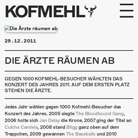
KOFMEHL
PROGRAMM
29.12.2011
FABRIKGEFLÜSTER
DIE ÄRZTE RÄUMEN AB
GALERIE
FOTOGALERIE
GEGEN 1000 KOFMEHL-BESUCHER WÄHLTEN DAS
KONZERT DES JAHRES 2011. AUF DEM ERSTEN PLATZ
STEHEN DIE ÄRZTE.
PHOTOMAT
INFOS
Jedes Jahr wählen gegen 1000 Kofmehl-Besucher das
Konzert des Jahres. 2005 siegte
The Bloodhound Gang
,
2006 holte sich
Jan Delay
die Krone, 2007 ging der Titel an
KONTAKT
Culcha Candela
, 2008 stand
Bligg
ganz oben auf dem
Treppchen, 2009 gewannen
The Baseballs
und 2010