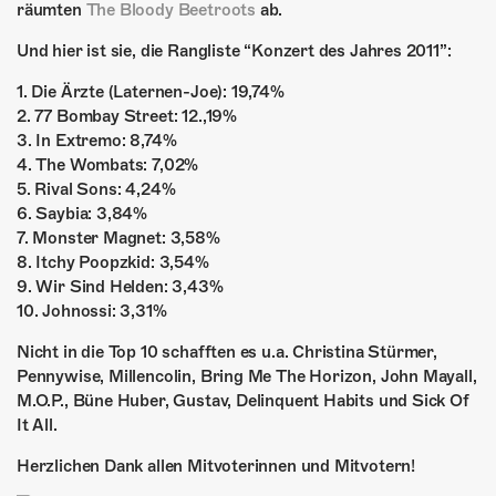
ÜBER UNS
räumten
The Bloody Beetroots
ab.
Und hier ist sie, die Rangliste “Konzert des Jahres 2011”:
GÖNNEREI
1. Die Ärzte (Laternen-Joe): 19,74%
SHOP
2. 77 Bombay Street: 12.,19%
3. In Extremo: 8,74%
MITMACHEN
4. The Wombats: 7,02%
5. Rival Sons: 4,24%
6. Saybia: 3,84%
7. Monster Magnet: 3,58%
8. Itchy Poopzkid: 3,54%
9. Wir Sind Helden: 3,43%
10. Johnossi: 3,31%
Nicht in die Top 10 schafften es u.a. Christina Stürmer,
Pennywise, Millencolin, Bring Me The Horizon, John Mayall,
M.O.P., Büne Huber, Gustav, Delinquent Habits und Sick Of
It All.
Herzlichen Dank allen Mitvoterinnen und Mitvotern!