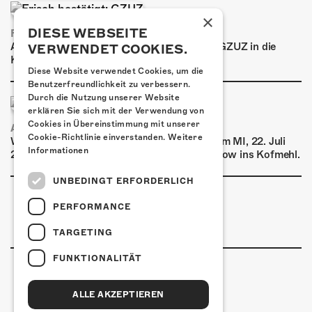
×
DIESE WEBSEITE
FRISCH BESTÄTIGT: GZUZ
Am Donnerstag, 29. Oktober 2026 kommt GZUZ in die
VERWENDET COOKIES.
Kulturfabrik Kofmehl!
Diese Website verwendet Cookies, um die
Benutzerfreundlichkeit zu verbessern.
Durch die Nutzung unserer Website
erklären Sie sich mit der Verwendung von
Cookies in Übereinstimmung mit unserer
AIRBOURNE - SPECIAL SUMMER SHOW
Cookie-Richtlinie einverstanden.
Weitere
Wow, das ist ein Ding! Airbourne kommen am MI, 22. Juli
Informationen
2026 für eine exklusive Special Summer Show ins Kofmehl.
UNBEDINGT ERFORDERLICH
PERFORMANCE
TARGETING
FUNKTIONALITÄT
ALLE AKZEPTIEREN
Kulturfabrik Kofmehl