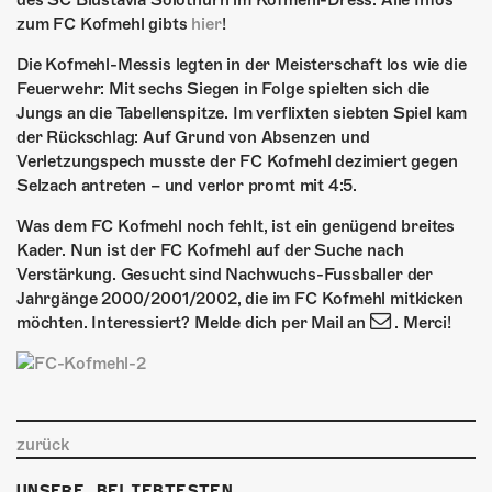
des SC Blustavia Solothurn im Kofmehl-Dress. Alle Infos
ÜBER UNS
zum FC Kofmehl gibts
hier
!
GÖNNEREI
Die Kofmehl-Messis legten in der Meisterschaft los wie die
Feuerwehr: Mit sechs Siegen in Folge spielten sich die
SHOP
Jungs an die Tabellenspitze. Im verflixten siebten Spiel kam
der Rückschlag: Auf Grund von Absenzen und
MITMACHEN
Verletzungspech musste der FC Kofmehl dezimiert gegen
Selzach antreten – und verlor promt mit 4:5.
Was dem FC Kofmehl noch fehlt, ist ein genügend breites
Kader. Nun ist der FC Kofmehl auf der Suche nach
Verstärkung. Gesucht sind Nachwuchs-Fussballer der
Jahrgänge 2000/2001/2002, die im FC Kofmehl mitkicken
möchten. Interessiert? Melde dich per Mail an
. Merci!
zurück
UNSERE BELIEBTESTEN