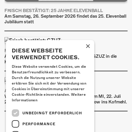
FRISCH BESTÄTIGT: 25 JAHRE ELEVENBALL
Am Samstag, 26. September 2026 findet das 25. Elevenball
Jubiläum statt
×
DIESE WEBSEITE
FRISCH BESTÄTIGT: GZUZ
Am Donnerstag, 29. Oktober 2026 kommt GZUZ in die
VERWENDET COOKIES.
Kulturfabrik Kofmehl!
Diese Website verwendet Cookies, um die
Benutzerfreundlichkeit zu verbessern.
Durch die Nutzung unserer Website
erklären Sie sich mit der Verwendung von
Cookies in Übereinstimmung mit unserer
AIRBOURNE - SPECIAL SUMMER SHOW
Cookie-Richtlinie einverstanden.
Weitere
Wow, das ist ein Ding! Airbourne kommen am MI, 22. Juli
Informationen
2026 für eine exklusive Special Summer Show ins Kofmehl.
UNBEDINGT ERFORDERLICH
PERFORMANCE