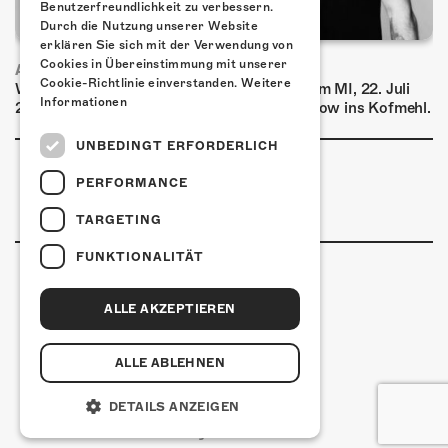
Benutzerfreundlichkeit zu verbessern.
Durch die Nutzung unserer Website
erklären Sie sich mit der Verwendung von
Cookies in Übereinstimmung mit unserer
AIRBOURNE - SPECIAL SUMMER SHOW
Cookie-Richtlinie einverstanden.
Weitere
Wow, das ist ein Ding! Airbourne kommen am MI, 22. Juli
Informationen
2026 für eine exklusive Special Summer Show ins Kofmehl.
UNBEDINGT ERFORDERLICH
PERFORMANCE
TARGETING
FUNKTIONALITÄT
ALLE AKZEPTIEREN
Kulturfabrik Kofmehl
Kofmehlweg 1
4502 Solothurn
ALLE ABLEHNEN
+41 32 621 20 60
Nutzungsbedingungen
DETAILS ANZEIGEN
coded by