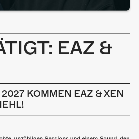
TIGT: EAZ &
 2027 KOMMEN EAZ & XEN
MEHL!
hte, unzähligen Sessions und einem Sound, der