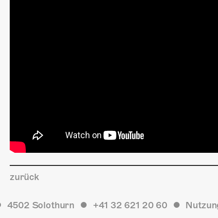
zurück
4502 Solothurn
+41 32 621 20 60
Nutzun