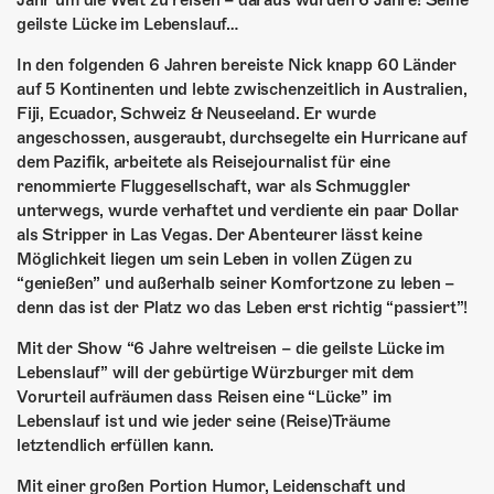
Jahr um die Welt zu reisen – daraus wurden 6 Jahre! Seine
ÜBER UNS
geilste Lücke im Lebenslauf…
GÖNNEREI
In den folgenden 6 Jahren bereiste Nick knapp 60 Länder
auf 5 Kontinenten und lebte zwischenzeitlich in Australien,
SHOP
Fiji, Ecuador, Schweiz & Neuseeland. Er wurde
angeschossen, ausgeraubt, durchsegelte ein Hurricane auf
MITMACHEN
dem Pazifik, arbeitete als Reisejournalist für eine
renommierte Fluggesellschaft, war als Schmuggler
unterwegs, wurde verhaftet und verdiente ein paar Dollar
als Stripper in Las Vegas. Der Abenteurer lässt keine
Möglichkeit liegen um sein Leben in vollen Zügen zu
“genießen” und außerhalb seiner Komfortzone zu leben –
denn das ist der Platz wo das Leben erst richtig “passiert”!
Mit der Show “6 Jahre weltreisen – die geilste Lücke im
Lebenslauf” will der gebürtige Würzburger mit dem
Vorurteil aufräumen dass Reisen eine “Lücke” im
Lebenslauf ist und wie jeder seine (Reise)Träume
letztendlich erfüllen kann.
Mit einer großen Portion Humor, Leidenschaft und