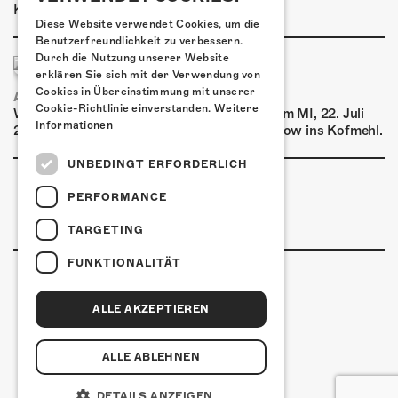
Kulturfabrik Kofmehl!
Diese Website verwendet Cookies, um die
Benutzerfreundlichkeit zu verbessern.
Durch die Nutzung unserer Website
erklären Sie sich mit der Verwendung von
Cookies in Übereinstimmung mit unserer
AIRBOURNE - SPECIAL SUMMER SHOW
Cookie-Richtlinie einverstanden.
Weitere
Wow, das ist ein Ding! Airbourne kommen am MI, 22. Juli
Informationen
2026 für eine exklusive Special Summer Show ins Kofmehl.
UNBEDINGT ERFORDERLICH
PERFORMANCE
TARGETING
FUNKTIONALITÄT
ALLE AKZEPTIEREN
Kulturfabrik Kofmehl
Kofmehlweg 1
4502 Solothurn
ALLE ABLEHNEN
+41 32 621 20 60
Nutzungsbedingungen
DETAILS ANZEIGEN