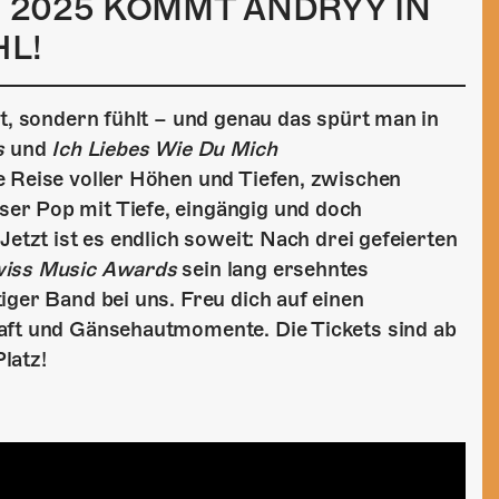
R 2025 KOMMT ANDRYY IN
L!
ht, sondern fühlt – und genau das spürt man in
s
und
Ich Liebes Wie Du Mich
e Reise voller Höhen und Tiefen, zwischen
er Pop mit Tiefe, eingängig und doch
etzt ist es endlich soweit: Nach drei gefeierten
wiss Music Awards
sein lang ersehntes
tiger Band bei uns. Freu dich auf einen
aft und Gänsehautmomente. Die Tickets sind ab
Platz!