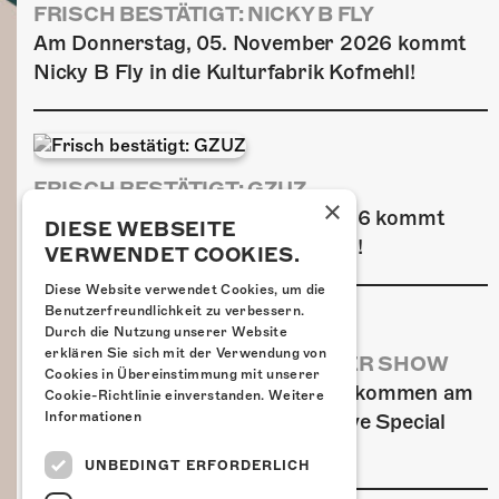
FRISCH BESTÄTIGT: NICKY B FLY
Am Donnerstag, 05. November 2026 kommt
Nicky B Fly in die Kulturfabrik Kofmehl!
FRISCH BESTÄTIGT: GZUZ
×
Am Donnerstag, 29. Oktober 2026 kommt
DIESE WEBSEITE
GZUZ in die Kulturfabrik Kofmehl!
VERWENDET COOKIES.
Diese Website verwendet Cookies, um die
Benutzerfreundlichkeit zu verbessern.
Durch die Nutzung unserer Website
erklären Sie sich mit der Verwendung von
AIRBOURNE - SPECIAL SUMMER SHOW
Cookies in Übereinstimmung mit unserer
Wow, das ist ein Ding! Airbourne kommen am
Cookie-Richtlinie einverstanden.
Weitere
MI, 22. Juli 2026 für eine exklusive Special
Informationen
Summer Show ins Kofmehl.
UNBEDINGT ERFORDERLICH