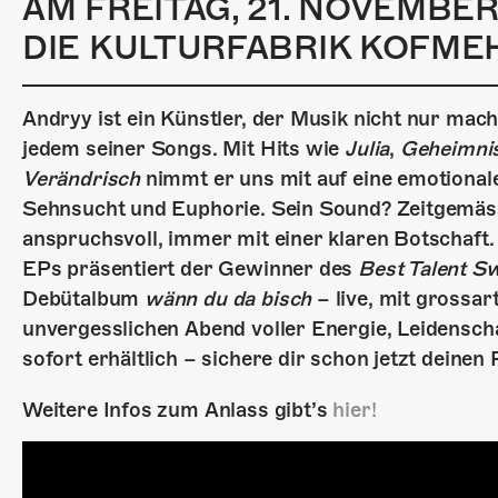
AM FREITAG, 21. NOVEMBE
DIE KULTURFABRIK KOFMEH
Andryy ist ein Künstler, der Musik nicht nur mac
jedem seiner Songs. Mit Hits wie
Julia
,
Geheimni
Verändrisch
nimmt er uns mit auf eine emotional
Sehnsucht und Euphorie. Sein Sound? Zeitgemäss
anspruchsvoll, immer mit einer klaren Botschaft. J
EPs präsentiert der Gewinner des
Best Talent S
Debütalbum
wänn du da bisch
– live, mit grossar
unvergesslichen Abend voller Energie, Leidensch
sofort erhältlich – sichere dir schon jetzt deinen 
Weitere Infos zum Anlass gibt’s
hier!