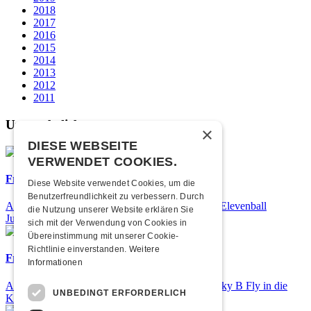
2018
2017
2016
2015
2014
2013
2012
2011
Unsere beliebtesten
×
DIESE WEBSEITE
VERWENDET COOKIES.
Frisch bestätigt: 25 Jahre Elevenball
Diese Website verwendet Cookies, um die
Benutzerfreundlichkeit zu verbessern. Durch
Am Samstag, 26. September 2026 findet das 25. Elevenball
die Nutzung unserer Website erklären Sie
Jubiläum statt
sich mit der Verwendung von Cookies in
Übereinstimmung mit unserer Cookie-
Richtlinie einverstanden.
Weitere
Frisch bestätigt: Nicky B Fly
Informationen
Am Donnerstag, 05. November 2026 kommt Nicky B Fly in die
UNBEDINGT ERFORDERLICH
Kulturfabrik Kofmehl!