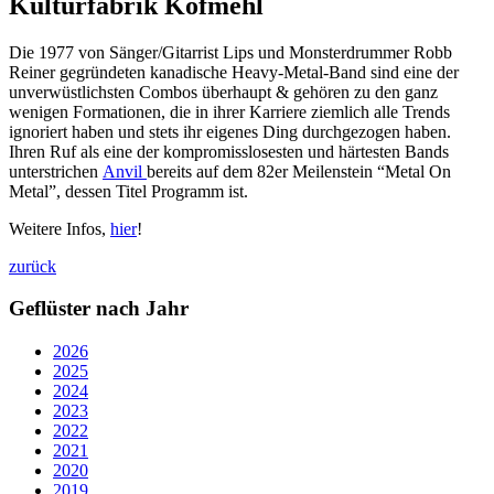
Kulturfabrik Kofmehl
Die 1977 von Sänger/Gitarrist Lips und Monsterdrummer Robb
Reiner gegründeten kanadische Heavy-Metal-Band sind eine der
unverwüstlichsten Combos überhaupt & gehören zu den ganz
wenigen Formationen, die in ihrer Karriere ziemlich alle Trends
ignoriert haben und stets ihr eigenes Ding durchgezogen haben.
Ihren Ruf als eine der kompromisslosesten und härtesten Bands
unterstrichen
Anvil
bereits auf dem 82er Meilenstein “Metal On
Metal”, dessen Titel Programm ist.
Weitere Infos,
hier
!
zurück
Geflüster nach Jahr
2026
2025
2024
2023
2022
2021
2020
2019